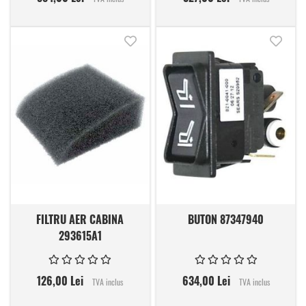
Adauga in lista de dorinte
Adauga
FILTRU AER CABINA
BUTON 87347940
293615A1
126,00 Lei
634,00 Lei
TVA inclus
TVA inclus