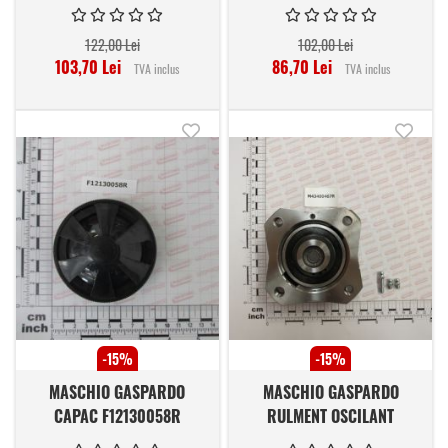
122,00 Lei
102,00 Lei
103,70 Lei
86,70 Lei
TVA inclus
TVA inclus
Adauga in lista de dorinte
Adauga
-15%
-15%
MASCHIO GASPARDO
MASCHIO GASPARDO
CAPAC F12130058R
RULMENT OSCILANT
M43400467R