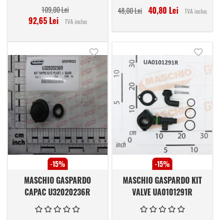
109,00 Lei
40,80 Lei
48,00 Lei
TVA inclus
92,65 Lei
TVA inclus
Adauga in lista de dorinte
Adauga
-15%
-15%
MASCHIO GASPARDO
MASCHIO GASPARDO KIT
CAPAC U32020236R
VALVE UA0101291R