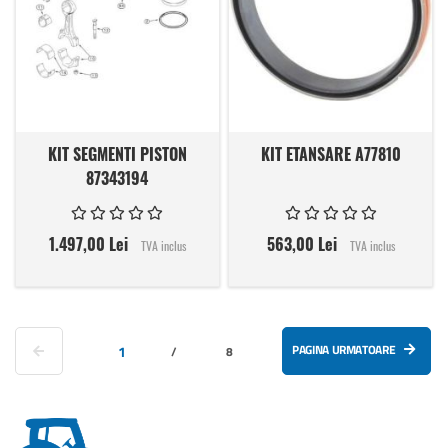
KIT SEGMENTI PISTON
KIT ETANSARE A77810
87343194
1.497,00 Lei
563,00 Lei
TVA inclus
TVA inclus
Pagina
Pagina anterioara
in acest moment cititi pagina
PAGINA URMATOARE
1
Pagina
/
8