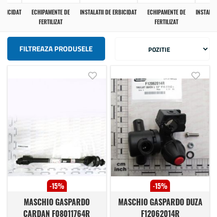
ERBICIDAT
ECHIPAMENTE DE
INSTALATII DE ERBICIDAT
ECHIPAMENTE DE
INSTALAT
FERTILIZAT
FERTILIZAT
FILTREAZA PRODUSELE
Adauga in lista de dorinte
Adauga
-15%
-15%
MASCHIO GASPARDO
MASCHIO GASPARDO DUZA
CARDAN F08011764R
F12062014R