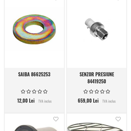
SAIBA 86625253
SENZOR PRESIUNE
84419250
12,00 Lei
659,00 Lei
TVA inclus
TVA inclus
Adauga in lista de dorinte
Adauga