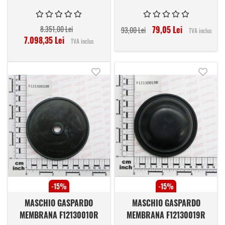
8.351,00 Lei
79,05 Lei
93,00 Lei
TVA inclus
7.098,35 Lei
TVA inclus
Adauga in lista de dorinte
Adauga
-15%
-15%
MASCHIO GASPARDO
MASCHIO GASPARDO
MEMBRANA F12130010R
MEMBRANA F12130019R