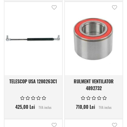
Adauga in lista de dorinte
Adauga
TELESCOP USA 1280263C1
RULMENT VENTILATOR
4892732
425,00 Lei
710,00 Lei
TVA inclus
TVA inclus
Adauga in lista de dorinte
Adauga