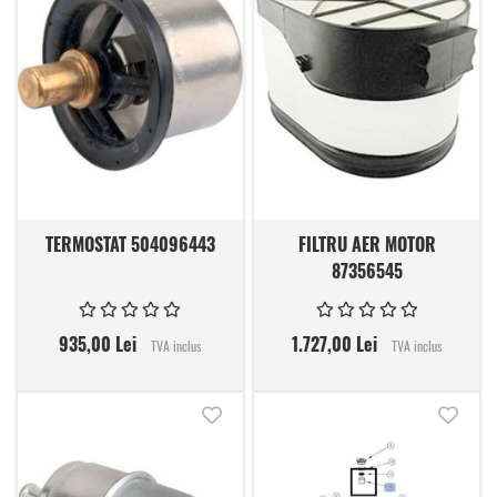
TERMOSTAT 504096443
FILTRU AER MOTOR
87356545
935,00 Lei
1.727,00 Lei
TVA inclus
TVA inclus
Adauga in lista de dorinte
Adauga