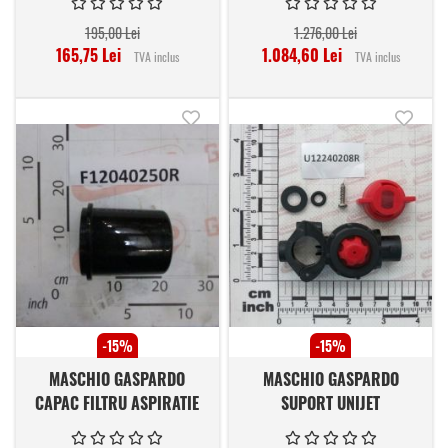
195,00 Lei
1.276,00 Lei
165,75 Lei
1.084,60 Lei
TVA inclus
TVA inclus
Adauga in lista de dorinte
Adauga
-15%
-15%
MASCHIO GASPARDO
MASCHIO GASPARDO
CAPAC FILTRU ASPIRATIE
SUPORT UNIJET
F12040250R
U12240208R