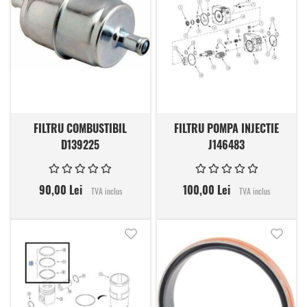
FILTRU COMBUSTIBIL
FILTRU POMPA INJECTIE
D139225
J146483
90,00 Lei
100,00 Lei
TVA inclus
TVA inclus
Adauga in lista de dorinte
Adauga