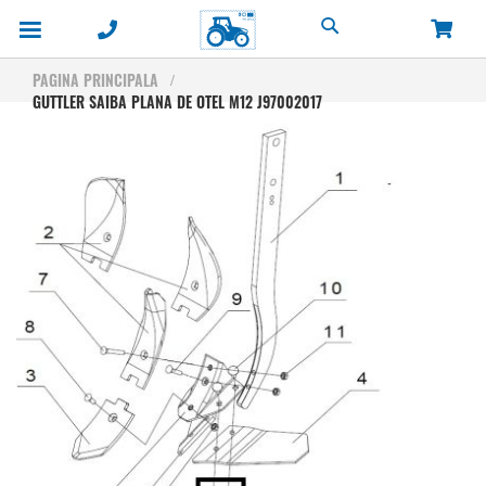
Cautare
PAGINA PRINCIPALA
GUTTLER SAIBA PLANA DE OTEL M12 J97002017
Skip
to
the
end
of
the
images
gallery