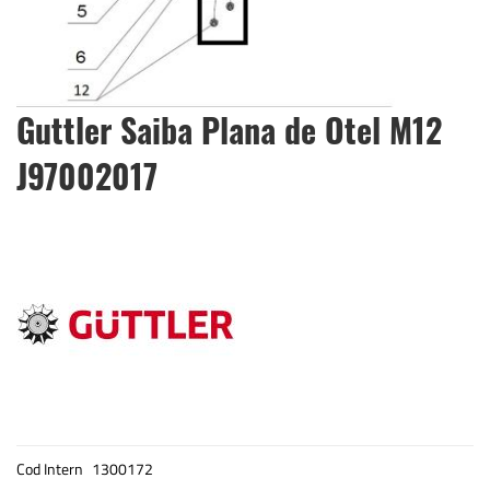
Skip
Guttler Saiba Plana de Otel M12
to
the
J97002017
beginning
of
the
images
gallery
Cod Intern
1300172