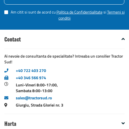
Am citit si sunt de acord cu
Politica de Confidentialitate
si
Termeni si
conditii
Contact
Ai nevoie de consultanta de specialitate? Intreaba un consilier Tractor
Sud!
+40 722 403 270
+40 346 566 974
Luni-Vineri 8:00-17:00,
Sambata 8:00-13:00
sales@tractorsud.ro
Giurgiu, Strada Gloriei nr. 3
Harta