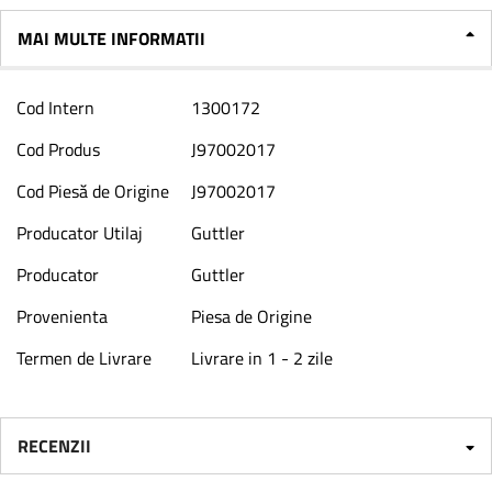
MAI MULTE INFORMATII
Mai
Cod Intern
1300172
multe
informatii
Cod Produs
J97002017
Cod Piesă de Origine
J97002017
Producator Utilaj
Guttler
Producator
Guttler
Provenienta
Piesa de Origine
Termen de Livrare
Livrare in 1 - 2 zile
RECENZII