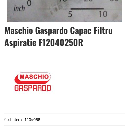
Skip
Maschio Gaspardo Capac Filtru
to
the
Aspiratie F12040250R
beginning
of
the
images
gallery
Cod Intern
1104088