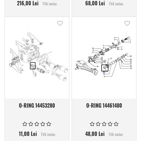
216,00 Lei
68,00 Lei
TVA inclus
TVA inclus
Adauga in lista de dorinte
Adauga
O-RING 14453280
O-RING 14461480
11,00 Lei
48,00 Lei
TVA inclus
TVA inclus