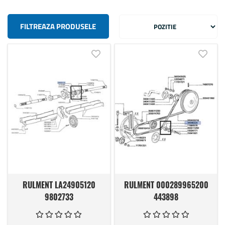
FILTREAZA PRODUSELE
Adauga in lista de dorinte
Adauga
RULMENT LA24905120
RULMENT 000289965200
9802733
443898