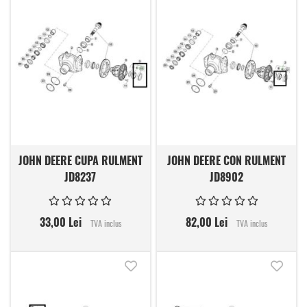
JOHN DEERE CUPA RULMENT
JOHN DEERE CON RULMENT
JD8237
JD8902
33,00 Lei
82,00 Lei
TVA inclus
TVA inclus
Adauga in lista de dorinte
Adauga