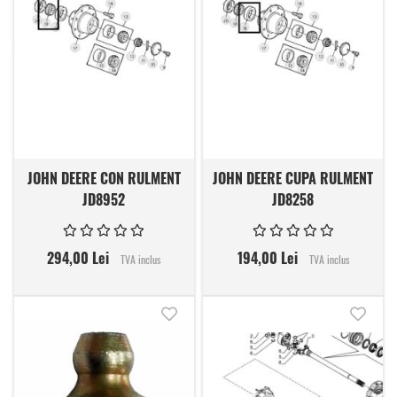
JOHN DEERE CON RULMENT
JOHN DEERE CUPA RULMENT
JD8952
JD8258
294,00 Lei
194,00 Lei
TVA inclus
TVA inclus
Adauga in lista de dorinte
Adauga