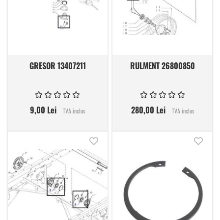
GRESOR 13407211
RULMENT 26800850
9,00 Lei
280,00 Lei
TVA inclus
TVA inclus
Adauga in lista de dorinte
Adauga