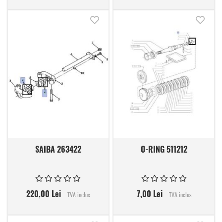
Adauga in lista de dorinte
Adauga
SAIBA 263422
O-RING 511212
220,00 Lei
7,00 Lei
TVA inclus
TVA inclus