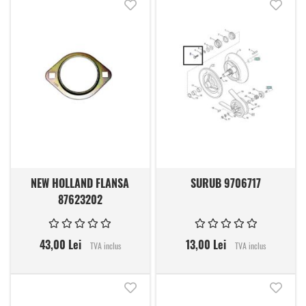
Adauga in lista de dorinte
Adauga
NEW HOLLAND FLANSA
SURUB 9706717
87623202
43,00 Lei
13,00 Lei
TVA inclus
TVA inclus
Adauga in lista de dorinte
Adauga