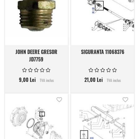
JOHN DEERE GRESOR
SIGURANTA 11068376
JD7759
9,00 Lei
21,00 Lei
TVA inclus
TVA inclus
Adauga in lista de dorinte
Adauga