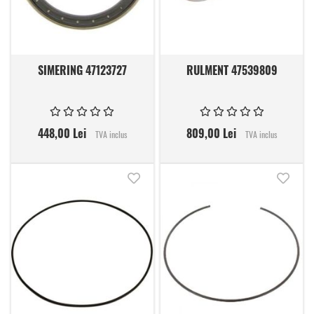
SIMERING 47123727
RULMENT 47539809
448,00 Lei
809,00 Lei
TVA inclus
TVA inclus
Adauga in lista de dorinte
Adauga