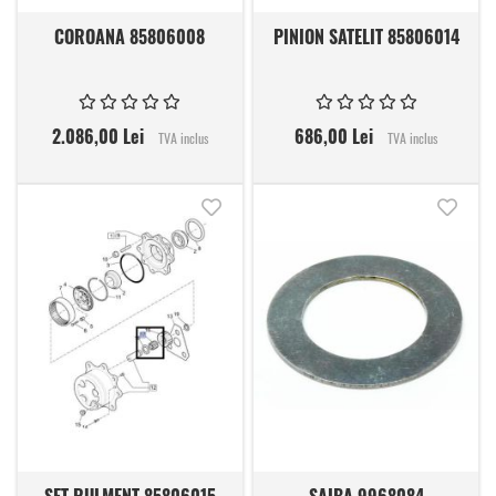
COROANA 85806008
PINION SATELIT 85806014
2.086,00 Lei
686,00 Lei
TVA inclus
TVA inclus
Adauga in lista de dorinte
Adauga
SET RULMENT 85806015
SAIBA 9968084