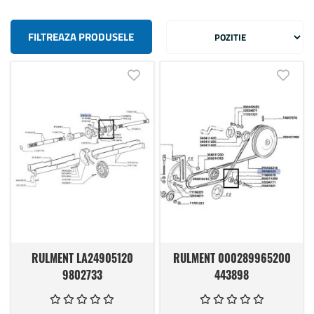
FILTREAZA PRODUSELE
Adauga in lista de dorinte
Adauga
RULMENT LA24905120
RULMENT 000289965200
9802733
443898