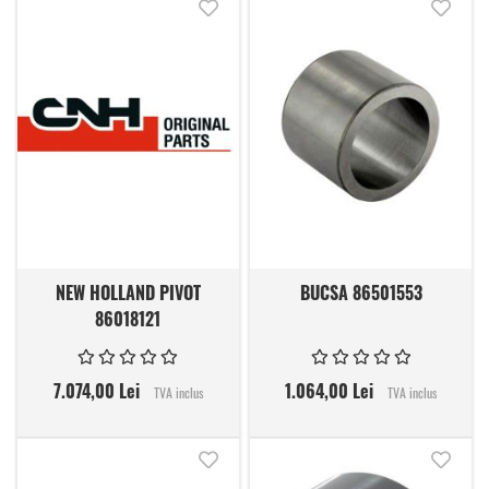
Adauga in lista de dorinte
Adauga
NEW HOLLAND PIVOT
BUCSA 86501553
86018121
7.074,00 Lei
1.064,00 Lei
TVA inclus
TVA inclus
Adauga in lista de dorinte
Adauga