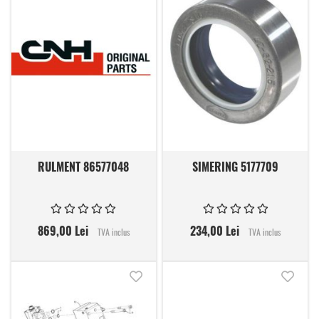
RULMENT 86577048
SIMERING 5177709
869,00 Lei
234,00 Lei
TVA inclus
TVA inclus
Adauga in lista de dorinte
Adauga