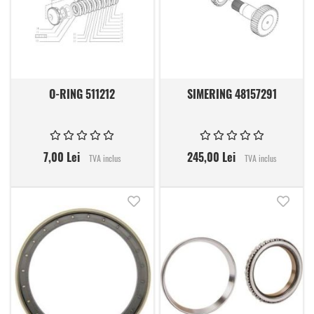
O-RING 511212
SIMERING 48157291
7,00 Lei
245,00 Lei
TVA inclus
TVA inclus
Adauga in lista de dorinte
Adauga