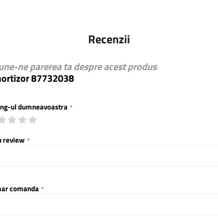
Recenzii
une-ne parerea ta despre acest produs
ortizor 87732038
ing-ul dumneavoastra
1
2
3
4
5
star
stars
stars
stars
stars
u review
ar comanda