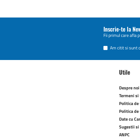
Inscrie-te la Ne
Fii primul care afla 
Am citit si sunt
Utile
Despre noi
Termeni si 
Politica de
Politica de
Date cu Ca
Sugestii si
ANPC