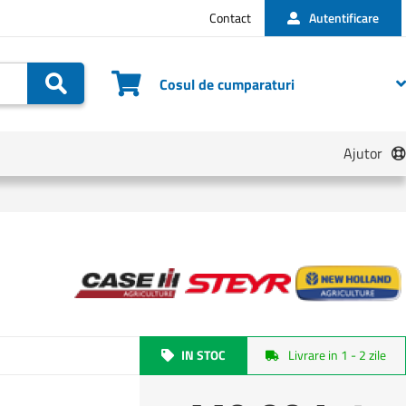
Contact
Autentificare
Cautare
Cosul de cumparaturi
Ajutor
IN STOC
Livrare in 1 - 2 zile