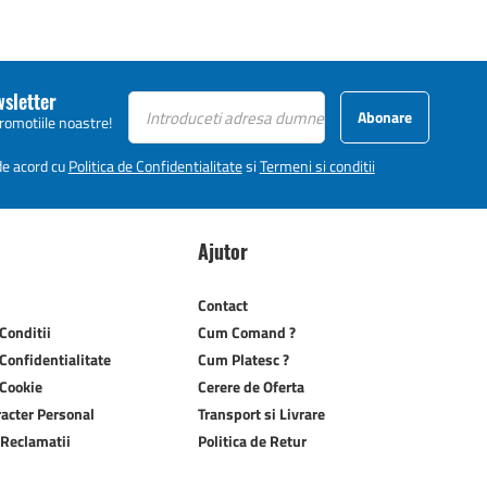
wsletter
Abonare
promotiile noastre!
 de acord cu
Politica de Confidentialitate
si
Termeni si conditii
Ajutor
Contact
Conditii
Cum Comand ?
 Confidentialitate
Cum Platesc ?
 Cookie
Cerere de Oferta
racter Personal
Transport si Livrare
 Reclamatii
Politica de Retur