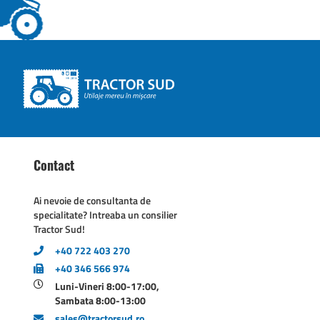
Contact
Ai nevoie de consultanta de
specialitate? Intreaba un consilier
Tractor Sud!
+40 722 403 270
+40 346 566 974
Luni-Vineri 8:00-17:00,
Sambata 8:00-13:00
sales@tractorsud.ro