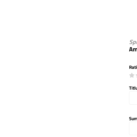
Sp
Am
Rat
Titl
Sum