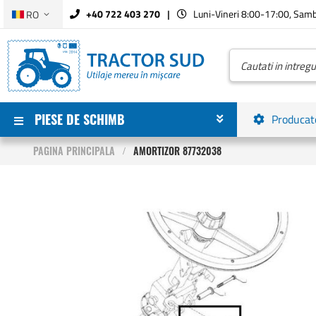
Limba
+40 722 403 270
Luni-Vineri 8:00-17:00, Sam
RO
Mergeti
la
Continut
Cautare
PIESE DE SCHIMB
Producat
PAGINA PRINCIPALA
AMORTIZOR 87732038
Skip
to
the
end
of
the
images
gallery