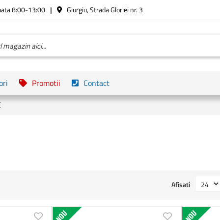
bata 8:00-13:00
Giurgiu, Strada Gloriei nr. 3
ori
Promotii
Contact
E
Afisati
NOU
NOU
Adauga
Adauga