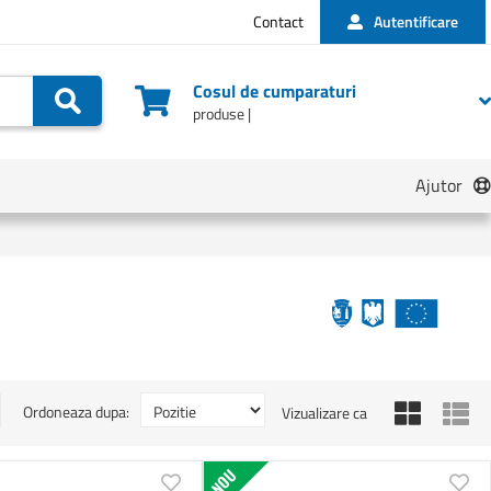
Contact
Autentificare
Cosul de cumparaturi
Cautare
produse |
Ajutor
Grila
Lis
Ordoneaza dupa:
Vizualizare ca
NOU
Adauga
Ad