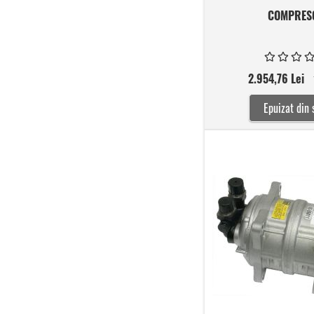
COMPRES
2.954,76 Lei
Epuizat din 