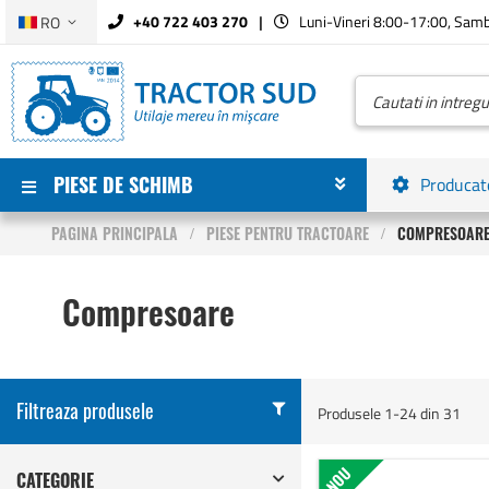
Limba
+40 722 403 270
Luni-Vineri 8:00-17:00, Sam
RO
Mergeti
la
Continut
Cautare
PIESE DE SCHIMB
Producat
PAGINA PRINCIPALA
PIESE PENTRU TRACTOARE
COMPRESOAR
Compresoare
Filtreaza produsele
Produsele
1
-
24
din
31
NOU
CATEGORIE