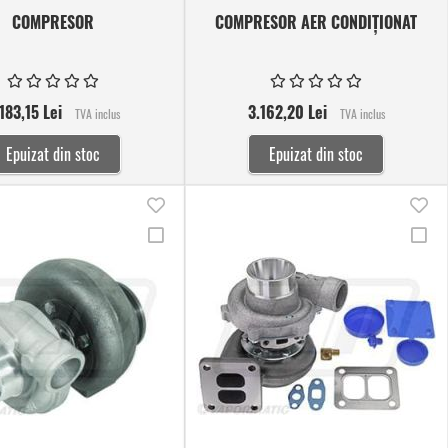
COMPRESOR
COMPRESOR AER CONDIȚIONAT
183,15 Lei
3.162,20 Lei
TVA inclus
TVA inclus
Epuizat din stoc
Epuizat din stoc
Adauga
Ad
Adauga
Ad
in
in
la
la
lista
lis
Comparare
Co
de
de
dorinte
dor