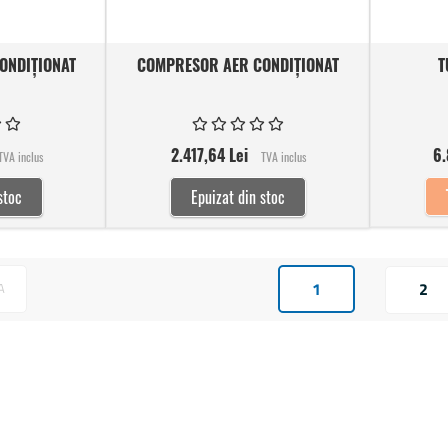
ONDIȚIONAT
COMPRESOR AER CONDIȚIONAT
T
2.417,64 Lei
6.
TVA inclus
TVA inclus
stoc
Epuizat din stoc
1
2
A