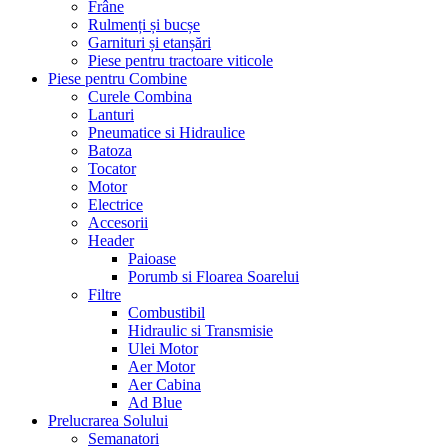
Frâne
Rulmenți și bucșe
Garnituri și etanșări
Piese pentru tractoare viticole
Piese pentru Combine
Curele Combina
Lanturi
Pneumatice si Hidraulice
Batoza
Tocator
Motor
Electrice
Accesorii
Header
Paioase
Porumb si Floarea Soarelui
Filtre
Combustibil
Hidraulic si Transmisie
Ulei Motor
Aer Motor
Aer Cabina
Ad Blue
Prelucrarea Solului
Semanatori