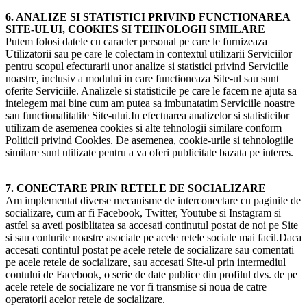
6. ANALIZE SI STATISTICI PRIVIND FUNCTIONAREA
SITE-ULUI, COOKIES SI TEHNOLOGII SIMILARE
Putem folosi datele cu caracter personal pe care le furnizeaza
Utilizatorii sau pe care le colectam in contextul utilizarii Serviciilor
pentru scopul efecturarii unor analize si statistici privind Serviciile
noastre, inclusiv a modului in care functioneaza Site-ul sau sunt
oferite Serviciile. Analizele si statisticile pe care le facem ne ajuta sa
intelegem mai bine cum am putea sa imbunatatim Serviciile noastre
sau functionalitatile Site-ului.In efectuarea analizelor si statisticilor
utilizam de asemenea cookies si alte tehnologii similare conform
Politicii privind Cookies. De asemenea, cookie-urile si tehnologiile
similare sunt utilizate pentru a va oferi publicitate bazata pe interes.
7. CONECTARE PRIN RETELE DE SOCIALIZARE
Am implementat diverse mecanisme de interconectare cu paginile de
socializare, cum ar fi Facebook, Twitter, Youtube si Instagram si
astfel sa aveti posiblitatea sa accesati continutul postat de noi pe Site
si sau conturile noastre asociate pe acele retele sociale mai facil.Daca
accesati contintul postat pe acele retele de socializare sau comentati
pe acele retele de socializare, sau accesati Site-ul prin intermediul
contului de Facebook, o serie de date publice din profilul dvs. de pe
acele retele de socializare ne vor fi transmise si noua de catre
operatorii acelor retele de socializare.