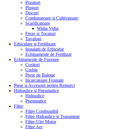
Prasitori
Pluguri
Discuri
Combinatoare si Cultivatoare
Scarificatoare
Widia Vidia
Freze si Tocatori
Tavalugi
Erbicidare si Fertilizare
Instalatii de Erbicidat
Echipamente de Fertilizat
Echipamente de Furajare
Cositori
Greble
Prese de Balotat
Incarcatoare Frontale
Piese si Accesorii pentru Remorci
Hidraulice si Pneumatice
Hidraulice
Pneumatice
Filtre
Filtre Combustibil
Filtre Hidraulice si Transmisie
Filtre Ulei Motor
Filtre Aer