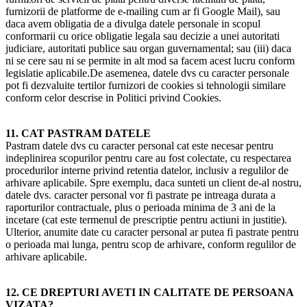
furnizorii de platforme de e-mailing cum ar fi Google Mail), sau
daca avem obligatia de a divulga datele personale in scopul
conformarii cu orice obligatie legala sau decizie a unei autoritati
judiciare, autoritati publice sau organ guvernamental; sau (iii) daca
ni se cere sau ni se permite in alt mod sa facem acest lucru conform
legislatie aplicabile.De asemenea, datele dvs cu caracter personale
pot fi dezvaluite tertilor furnizori de cookies si tehnologii similare
conform celor descrise in Politici privind Cookies.
11. CAT PASTRAM DATELE
Pastram datele dvs cu caracter personal cat este necesar pentru
indeplinirea scopurilor pentru care au fost colectate, cu respectarea
procedurilor interne privind retentia datelor, inclusiv a regulilor de
arhivare aplicabile. Spre exemplu, daca sunteti un client de-al nostru,
datele dvs. caracter personal vor fi pastrate pe intreaga durata a
raporturilor contractuale, plus o perioada minima de 3 ani de la
incetare (cat este termenul de prescriptie pentru actiuni in justitie).
Ulterior, anumite date cu caracter personal ar putea fi pastrate pentru
o perioada mai lunga, pentru scop de arhivare, conform regulilor de
arhivare aplicabile.
12. CE DREPTURI AVETI IN CALITATE DE PERSOANA
VIZATA?