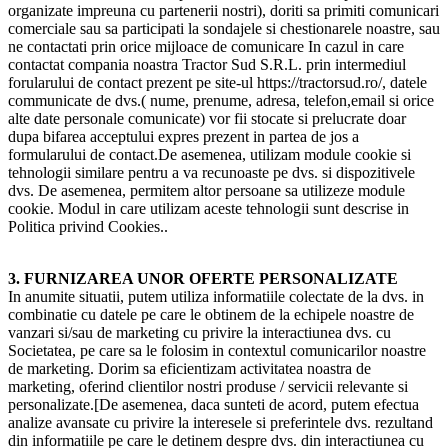
organizate impreuna cu partenerii nostri), doriti sa primiti comunicari
comerciale sau sa participati la sondajele si chestionarele noastre, sau
ne contactati prin orice mijloace de comunicare In cazul in care
contactat compania noastra Tractor Sud S.R.L. prin intermediul
forularului de contact prezent pe site-ul https://tractorsud.ro/, datele
communicate de dvs.( nume, prenume, adresa, telefon,email si orice
alte date personale comunicate) vor fii stocate si prelucrate doar
dupa bifarea acceptului expres prezent in partea de jos a
formularului de contact.De asemenea, utilizam module cookie si
tehnologii similare pentru a va recunoaste pe dvs. si dispozitivele
dvs. De asemenea, permitem altor persoane sa utilizeze module
cookie. Modul in care utilizam aceste tehnologii sunt descrise in
Politica privind Cookies..
3. FURNIZAREA UNOR OFERTE PERSONALIZATE
In anumite situatii, putem utiliza informatiile colectate de la dvs. in
combinatie cu datele pe care le obtinem de la echipele noastre de
vanzari si/sau de marketing cu privire la interactiunea dvs. cu
Societatea, pe care sa le folosim in contextul comunicarilor noastre
de marketing. Dorim sa eficientizam activitatea noastra de
marketing, oferind clientilor nostri produse / servicii relevante si
personalizate.[De asemenea, daca sunteti de acord, putem efectua
analize avansate cu privire la interesele si preferintele dvs. rezultand
din informatiile pe care le detinem despre dvs. din interactiunea cu