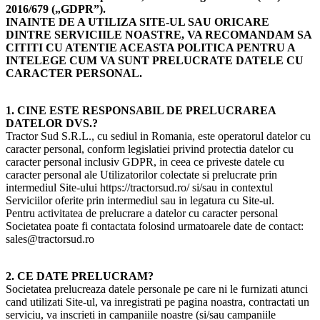
2016/679 („GDPR”).
INAINTE DE A UTILIZA SITE-UL SAU ORICARE
DINTRE SERVICIILE NOASTRE, VA RECOMANDAM SA
CITITI CU ATENTIE ACEASTA POLITICA PENTRU A
INTELEGE CUM VA SUNT PRELUCRATE DATELE CU
CARACTER PERSONAL.
1. CINE ESTE RESPONSABIL DE PRELUCRAREA
DATELOR DVS.?
Tractor Sud S.R.L., cu sediul in Romania, este operatorul datelor cu
caracter personal, conform legislatiei privind protectia datelor cu
caracter personal inclusiv GDPR, in ceea ce priveste datele cu
caracter personal ale Utilizatorilor colectate si prelucrate prin
intermediul Site-ului https://tractorsud.ro/ si/sau in contextul
Serviciilor oferite prin intermediul sau in legatura cu Site-ul.
Pentru activitatea de prelucrare a datelor cu caracter personal
Societatea poate fi contactata folosind urmatoarele date de contact:
sales@tractorsud.ro
2. CE DATE PRELUCRAM?
Societatea prelucreaza datele personale pe care ni le furnizati atunci
cand utilizati Site-ul, va inregistrati pe pagina noastra, contractati un
serviciu, va inscrieti in campaniile noastre (si/sau campaniile