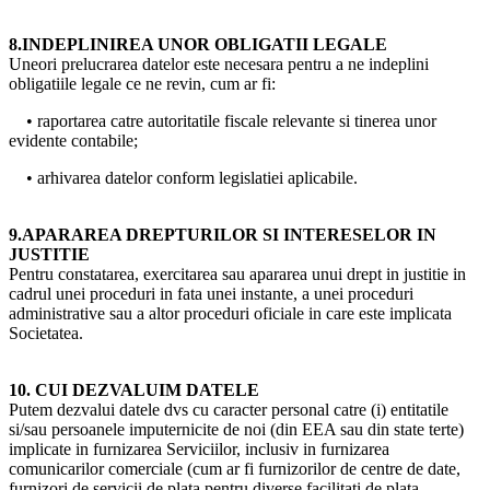
8.INDEPLINIREA UNOR OBLIGATII LEGALE
Uneori prelucrarea datelor este necesara pentru a ne indeplini
obligatiile legale ce ne revin, cum ar fi:
• raportarea catre autoritatile fiscale relevante si tinerea unor
evidente contabile;
• arhivarea datelor conform legislatiei aplicabile.
9.APARAREA DREPTURILOR SI INTERESELOR IN
JUSTITIE
Pentru constatarea, exercitarea sau apararea unui drept in justitie in
cadrul unei proceduri in fata unei instante, a unei proceduri
administrative sau a altor proceduri oficiale in care este implicata
Societatea.
10. CUI DEZVALUIM DATELE
Putem dezvalui datele dvs cu caracter personal catre (i) entitatile
si/sau persoanele imputernicite de noi (din EEA sau din state terte)
implicate in furnizarea Serviciilor, inclusiv in furnizarea
comunicarilor comerciale (cum ar fi furnizorilor de centre de date,
furnizori de servicii de plata pentru diverse facilitati de plata,