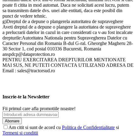
poate fi citita in mod automat. Daca ne solicitati acest lucru, putem
sa transmitem datele dvs. unei alte entitati, daca este posibil din
punct de vedere tehnic.
g)Dreptul de a depune o plangerela autoritatea de supraveghere
Aveti dreptul de a depune o plangere la autoritatea de supraveghere
a prelucrarii datelor in cazul in care considerati ca v-au fost incalcate
drepturile:Autoritatea Nationala pentru Supravegherea Datelor cu
Caracter Personal din Romania B-dul G-ral. Gheorghe Magheru 28-
30 Sector 1, cod postal 010336 Bucuresti, Romania
anspdcp@dataprotection.ro
PENTRU EXERCITAREA DREPTURILOR MENTIONATE
MAI SUS, NE PUTETI CONTACTA UTILIZAND ADRESA DE
Email : sales@tractorsud.ro
Inscrie-te la Newsletter
Fii primul care afla promotiile noastre!
Abonare
Am citit si sunt de acord cu
Politica de Confidentialitate
si
Termeni si conditii