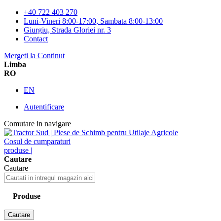
+40 722 403 270
Luni-Vineri 8:00-17:00, Sambata 8:00-13:00
Giurgiu, Strada Gloriei nr. 3
Contact
Mergeti la Continut
Limba
RO
EN
Autentificare
Comutare in navigare
Cosul de cumparaturi
produse |
Cautare
Cautare
Produse
Cautare