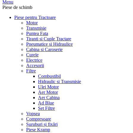
Menu
Piese de schimb
Piese pentru Tractoare
Motor
Transmisie
Puntea Fata
Tiranti si Cuple Tractare
Pneumatice si Hidraulice
Cabina si Caroserie
Curele
Electrice
Accesorii
Filtre
Combustibil
Hidraulic si Transmisie
Ulei Motor
Aer Motor
Aer Cabina
Ad Blue
Set Filtre
Vopsea
Compresoare
Șuruburi și fixări
Piese Kramp