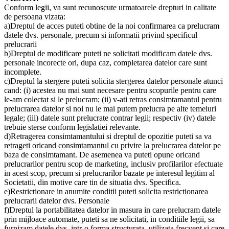
Conform legii, va sunt recunoscute urmatoarele drepturi in calitate
de persoana vizata:
a)Dreptul de acces puteti obtine de la noi confirmarea ca prelucram
datele dvs. personale, precum si informatii privind specificul
prelucrarii
b)Dreptul de modificare puteti ne solicitati modificam datele dvs.
personale incorecte ori, dupa caz, completarea datelor care sunt
incomplete.
c)Dreptul la stergere puteti solicita stergerea datelor personale atunci
cand: (i) acestea nu mai sunt necesare pentru scopurile pentru care
le-am colectat si le prelucram; (ii) v-ati retras consimtamantul pentru
prelucrarea datelor si noi nu le mai putem prelucra pe alte temeiuri
legale; (iii) datele sunt prelucrate contrar legii; respectiv (iv) datele
trebuie sterse conform legislatiei relevante.
d)Retragerea consimtamantului si dreptul de opozitie puteti sa va
retrageti oricand consimtamantul cu privire la prelucrarea datelor pe
baza de consimtamant. De asemenea va puteti opune oricand
prelucrarilor pentru scop de marketing, inclusiv profilarilor efectuate
in acest scop, precum si prelucrarilor bazate pe interesul legitim al
Societatii, din motive care tin de situatia dvs. Specifica.
e)Restrictionare in anumite conditii puteti solicita restrictionarea
prelucrarii datelor dvs. Personale
f)Dreptul la portabilitatea datelor in masura in care prelucram datele
prin mijloace automate, puteti sa ne solicitati, in conditiile legii, sa
furnizam datele dvs. intr-o forma structurata, utilizata frecvent si care