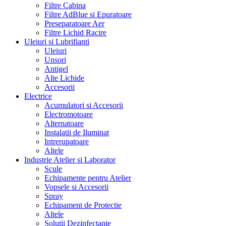
Filtre Cabina
Filtre AdBlue si Epuratoare
Preseparatoare Aer
Filtre Lichid Racire
Uleiuri si Lubrifianti
Uleiuri
Unsori
Antigel
Alte Lichide
Accesorii
Electrice
Acumulatori si Accesorii
Electromotoare
Alternatoare
Instalatii de Iluminat
Intrerupatoare
Altele
Industrie Atelier si Laborator
Scule
Echipamente pentru Atelier
Vopsele si Accesorii
Spray
Echipament de Protectie
Altele
Solutii Dezinfectante