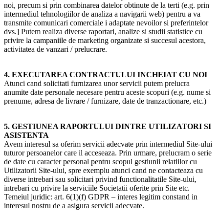
noi, precum si prin combinarea datelor obtinute de la terti (e.g. prin
intermediul tehnologiilor de analiza a navigarii web) pentru a va
transmite comunicari comerciale i adaptate nevoilor si preferintelor
dvs.] Putem realiza diverse raportari, analize si studii statistice cu
privire la campaniile de marketing organizate si succesul acestora,
activitatea de vanzari / prelucrare.
4. EXECUTAREA CONTRACTULUI INCHEIAT CU NOI
Atunci cand solicitati furnizarea unor servicii putem prelucra
anumite date personale necesare pentru aceste scopuri (e.g. nume si
prenume, adresa de livrare / furnizare, date de tranzactionare, etc.)
5. GESTIUNEA RAPORTULUI DINTRE UTILIZATORI SI
ASISTENTA
Avem interesul sa oferim servicii adecvate prin intermediul Site-ului
tuturor persoanelor care il acceseaza. Prin urmare, prelucram o serie
de date cu caracter personal pentru scopul gestiunii relatiilor cu
Utilizatorii Site-ului, spre exemplu atunci cand ne contacteaza cu
diverse intrebari sau solicitari privind functionalitatile Site-ului,
intrebari cu privire la serviciile Societatii oferite prin Site etc.
Temeiul juridic: art. 6(1)(f) GDPR – interes legitim constand in
interesul nostru de a asigura servicii adecvate.