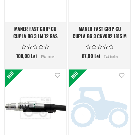
MANER FAST GRIP CU
MANER FAST GRIP CU
CUPLA BG 3 LM 12 GAS
CUPLA BG 3 CNV082 1815 M
FG
108,00 Lei
87,00 Lei
TVA inclus
TVA inclus
NOU
NOU
Adauga in lista de dorinte
Adauga