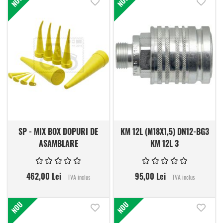
NOU
NOU
SP - MIX BOX DOPURI DE
KM 12L (M18X1,5) DN12-BG3
ASAMBLARE
KM 12L 3
462,00 Lei
95,00 Lei
TVA inclus
TVA inclus
NOU
NOU
Adauga in lista de dorinte
Adauga