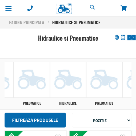
Cautare
PAGINA PRINCIPALA
HIDRAULICE SI PNEUMATICE
Hidraulice si Pneumatice
ICE
PNEUMATICE
HIDRAULICE
PNEUMATICE
HI
FILTREAZA PRODUSELE
Adauga in lista de dorinte
Adauga