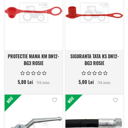
PROTECTIE MAMA KM DN12-
SIGURANTA TATA KS DN12-
BG3 ROSIE
BG3 ROSIE
5,00 Lei
5,00 Lei
TVA inclus
TVA inclus
NOU
NOU
Adauga in lista de dorinte
Adauga