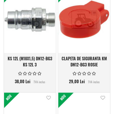
KS 12L (M18X1,5) DN12-BG3
CLAPETA DE SIGURANTA KM
KS 12L 3
DN12-BG3 ROSIE
38,00 Lei
29,00 Lei
TVA inclus
TVA inclus
NOU
NOU
Adauga in lista de dorinte
Adauga