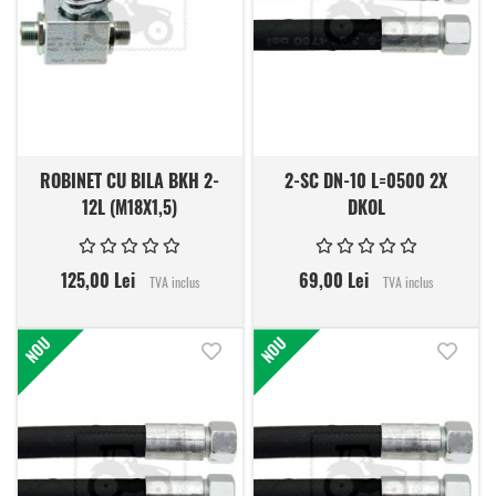
ROBINET CU BILA BKH 2-
2-SC DN-10 L=0500 2X
12L (M18X1,5)
DKOL
125,00 Lei
69,00 Lei
TVA inclus
TVA inclus
NOU
NOU
Adauga in lista de dorinte
Adauga