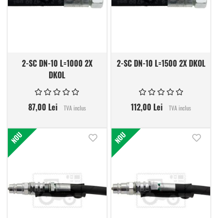
2-SC DN-10 L=1000 2X
2-SC DN-10 L=1500 2X DKOL
DKOL
87,00 Lei
112,00 Lei
TVA inclus
TVA inclus
NOU
NOU
Adauga in lista de dorinte
Adauga