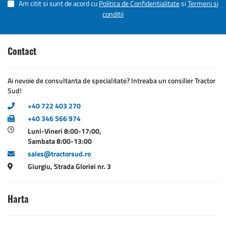
Am citit si sunt de acord cu
Politica de Confidentialitate
si
Termeni si
conditii
Contact
Ai nevoie de consultanta de specialitate? Intreaba un consilier Tractor
Sud!
+40 722 403 270
+40 346 566 974
Luni-Vineri 8:00-17:00,
Sambata 8:00-13:00
sales@tractorsud.ro
Giurgiu, Strada Gloriei nr. 3
Harta