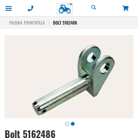
Cautare
PAGINA PRINCIPALA
BOLT 5162486
Skip
to
the
end
of
the
images
gallery
Skip
Bolt 5162486
to