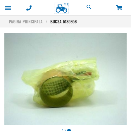
Cautare
PAGINA PRINCIPALA
BUCSA 5185956
Skip
to
the
end
of
the
images
gallery