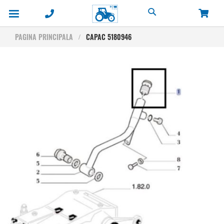
Cautare
PAGINA PRINCIPALA
CAPAC 5180946
Skip
to
the
end
of
the
images
gallery