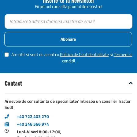
Inscrie-te la Newsletter
Fii primul care afla promotiile noastre!
Abonare
Am citit si sunt de acord cu
Politica de Confidentialitate
si
Termeni si
conditii
Contact
Ai nevoie de consultanta de specialitate? Intreaba un consilier Tractor
Sud!
+40 722 403 270
+40 346 566 974
Luni-Vineri 8:00-17:00,