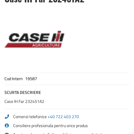
to
the
beginning
of
the
images
gallery
Cod Intern
19587
SCURTA DESCRIERE
Case IH Far 232451A2
Comenzi telefonice
+40 722 403 270
Consiliere profesionala pentru orice produs