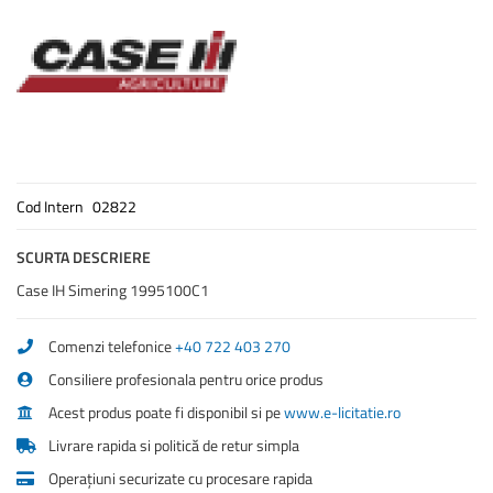
the
images
gallery
Cod Intern
02822
SCURTA DESCRIERE
Case IH Simering 1995100C1
Comenzi telefonice
+40 722 403 270
Consiliere profesionala pentru orice produs
Acest produs poate fi disponibil si pe
www.e-licitatie.ro
Livrare rapida si politică de retur simpla
Operațiuni securizate cu procesare rapida