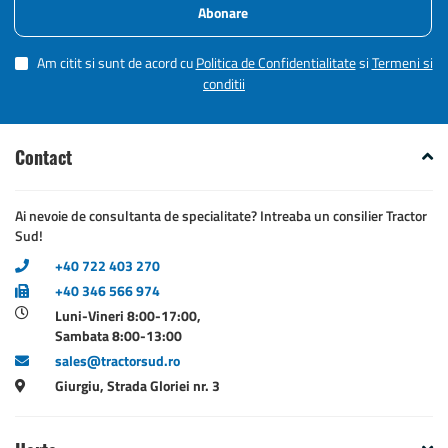
Abonare
Am citit si sunt de acord cu
Politica de Confidentialitate
si
Termeni si
conditii
Contact
Ai nevoie de consultanta de specialitate? Intreaba un consilier Tractor
Sud!
+40 722 403 270
+40 346 566 974
Luni-Vineri 8:00-17:00,
Sambata 8:00-13:00
sales@tractorsud.ro
Giurgiu, Strada Gloriei nr. 3