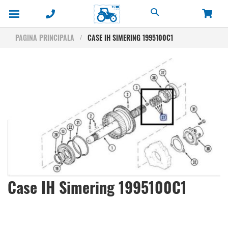
Cautare
PAGINA PRINCIPALA
CASE IH SIMERING 1995100C1
Skip
to
the
end
of
the
images
gallery
Skip
Case IH Simering 1995100C1
to
the
beginning
of