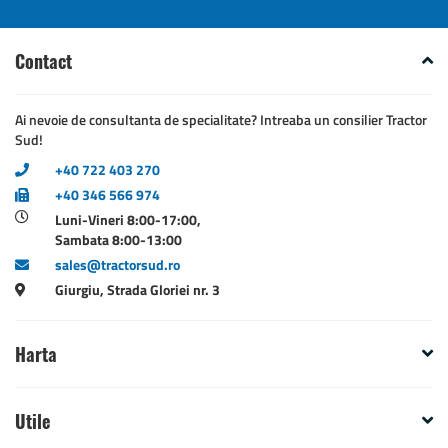
Contact
Ai nevoie de consultanta de specialitate? Intreaba un consilier Tractor
Sud!
+40 722 403 270
+40 346 566 974
Luni-Vineri 8:00-17:00,
Sambata 8:00-13:00
sales@tractorsud.ro
Giurgiu, Strada Gloriei nr. 3
Harta
Utile