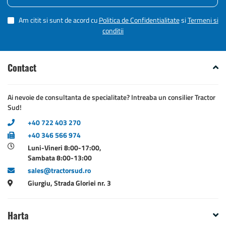
Am citit si sunt de acord cu
Politica de Confidentialitate
si
Termeni si
conditii
Contact
Ai nevoie de consultanta de specialitate? Intreaba un consilier Tractor
Sud!
+40 722 403 270
+40 346 566 974
Luni-Vineri 8:00-17:00,
Sambata 8:00-13:00
sales@tractorsud.ro
Giurgiu, Strada Gloriei nr. 3
Harta