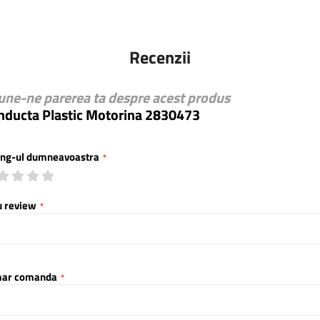
Recenzii
une-ne parerea ta despre acest produs
nducta Plastic Motorina 2830473
ing-ul dumneavoastra
1
2
3
4
5
star
stars
stars
stars
stars
u review
ar comanda