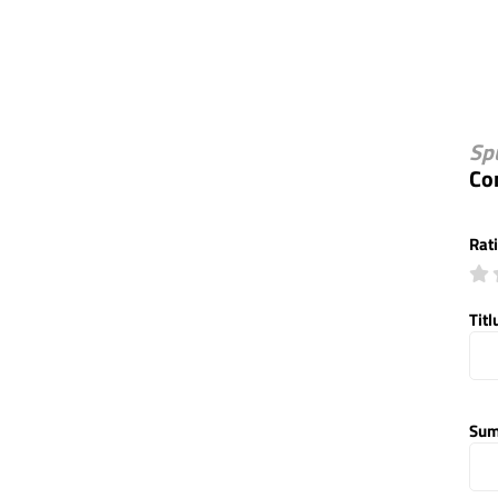
Sp
Co
Rat
Titl
Sum