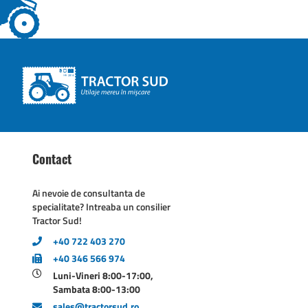
Contact
Ai nevoie de consultanta de
specialitate? Intreaba un consilier
Tractor Sud!
+40 722 403 270
+40 346 566 974
Luni-Vineri 8:00-17:00,
Sambata 8:00-13:00
sales@tractorsud.ro