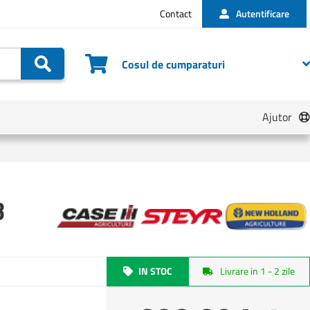
Contact
Autentificare
Cautare
Cosul de cumparaturi
Ajutor
3
IN STOC
Livrare in 1 - 2 zile