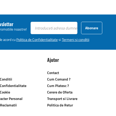
wsletter
Abonare
promotiile noastre!
 de acord cu
Politica de Confidentialitate
si
Termeni si conditii
Ajutor
Contact
Conditii
Cum Comand ?
 Confidentialitate
Cum Platesc ?
 Cookie
Cerere de Oferta
racter Personal
Transport si Livrare
 Reclamatii
Politica de Retur