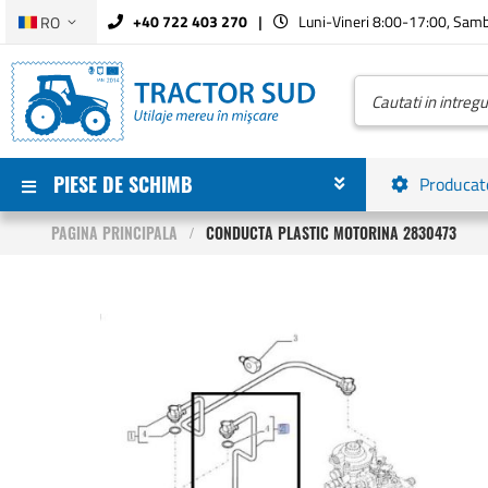
Limba
+40 722 403 270
Luni-Vineri 8:00-17:00, Sam
RO
Mergeti
la
Continut
Cautare
PIESE DE SCHIMB
Producat
PAGINA PRINCIPALA
CONDUCTA PLASTIC MOTORINA 2830473
Skip
to
the
end
of
the
images
gallery