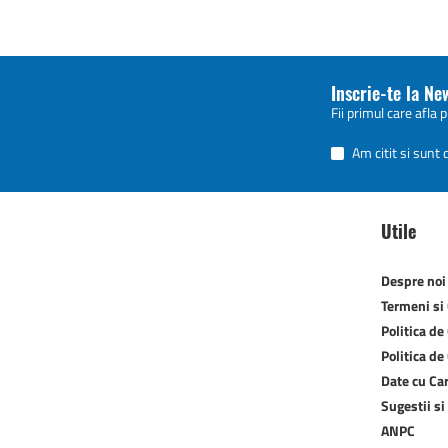
Inscrie-te la Ne
Fii primul care afla 
Am citit si sunt
Utile
Despre noi
Termeni si 
Politica de
Politica de
Date cu Ca
Sugestii si
ANPC