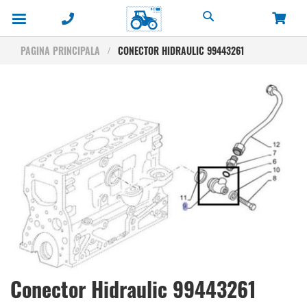
Cautare
PAGINA PRINCIPALA
CONECTOR HIDRAULIC 99443261
Skip
to
the
end
of
the
images
gallery
Skip
Conector Hidraulic 99443261
to