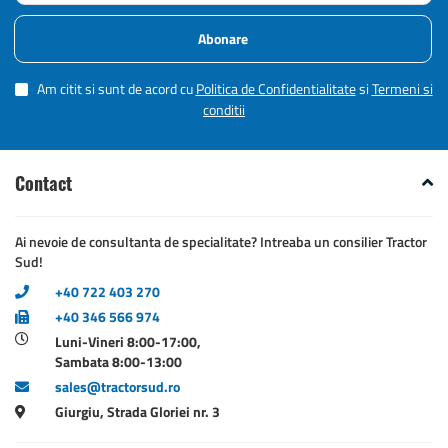
Abonare
Am citit si sunt de acord cu
Politica de Confidentialitate
si
Termeni si
conditii
Contact
Ai nevoie de consultanta de specialitate? Intreaba un consilier Tractor
Sud!
+40 722 403 270
+40 346 566 974
Luni-Vineri 8:00-17:00,
Sambata 8:00-13:00
sales@tractorsud.ro
Giurgiu, Strada Gloriei nr. 3