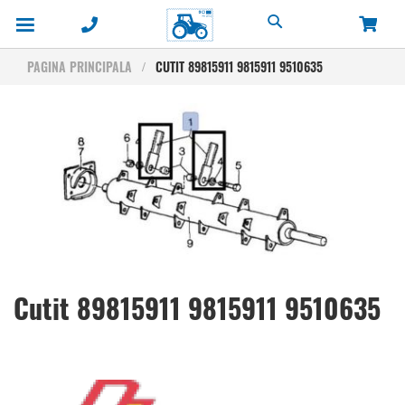
Cautare
PAGINA PRINCIPALA
CUTIT 89815911 9815911 9510635
Skip
to
the
end
of
the
images
gallery
Skip
Cutit 89815911 9815911 9510635
to
the
beginning
of
the