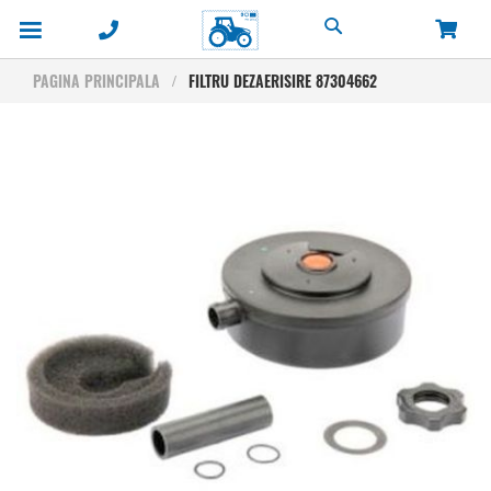
Cautare
PAGINA PRINCIPALA
FILTRU DEZAERISIRE 87304662
Skip
to
the
end
of
the
images
gallery