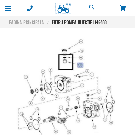
Cautare
PAGINA PRINCIPALA
FILTRU POMPA INJECTIE J146483
Skip
to
the
end
of
the
images
gallery