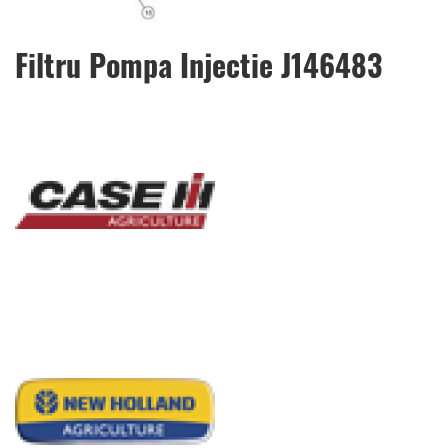
Skip
Filtru Pompa Injectie J146483
to
the
beginning
of
the
images
gallery