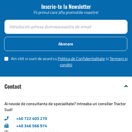
Inscrie-te la Newsletter
Fii primul care afla promotiile noastre!
Abonare
Am citit si sunt de acord cu
Politica de Confidentialitate
si
Termeni si
conditii
Contact
Ai nevoie de consultanta de specialitate? Intreaba un consilier Tractor
Sud!
+40 722 403 270
+40 346 566 974