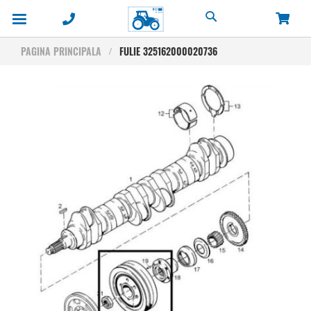
Cautare
PAGINA PRINCIPALA
FULIE 325162000020736
Skip
to
the
end
of
the
images
gallery