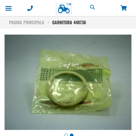
Cautare
PAGINA PRINCIPALA
GARNITURA 448736
Skip
to
the
end
of
the
images
gallery