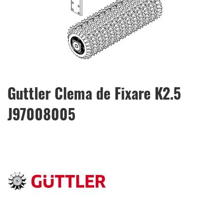
Skip
Guttler Clema de Fixare K2.5
to
the
J97008005
beginning
of
the
images
gallery