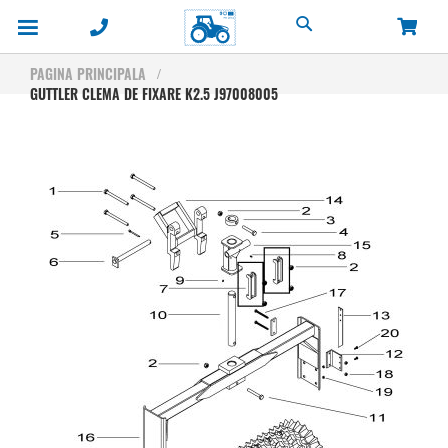
Cautare
PAGINA PRINCIPALA
GUTTLER CLEMA DE FIXARE K2.5 J97008005
Skip
to
the
end
of
the
images
gallery