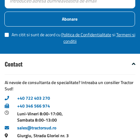
Abonare
Am citit si sunt de acord cu
Politica de Confidentialitate
si
Termeni si
conditii
Contact
Ai nevoie de consultanta de specialitate? Intreaba un consilier Tractor
Sud!
+40 722 403 270
+40 346 566 974
Luni-Vineri 8:00-17:00,
Sambata 8:00-13:00
sales@tractorsud.ro
Giurgiu, Strada Gloriei nr. 3