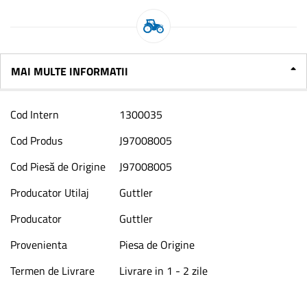
MAI MULTE INFORMATII
Mai
Cod Intern
1300035
multe
informatii
Cod Produs
J97008005
Cod Piesă de Origine
J97008005
Producator Utilaj
Guttler
Producator
Guttler
Provenienta
Piesa de Origine
Termen de Livrare
Livrare in 1 - 2 zile