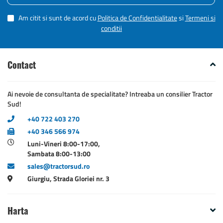
Am citit si sunt de acord cu
Politica de Confidentialitate
si
Termeni si
conditii
Contact
Ai nevoie de consultanta de specialitate? Intreaba un consilier Tractor
Sud!
+40 722 403 270
+40 346 566 974
Luni-Vineri 8:00-17:00,
Sambata 8:00-13:00
sales@tractorsud.ro
Giurgiu, Strada Gloriei nr. 3
Harta