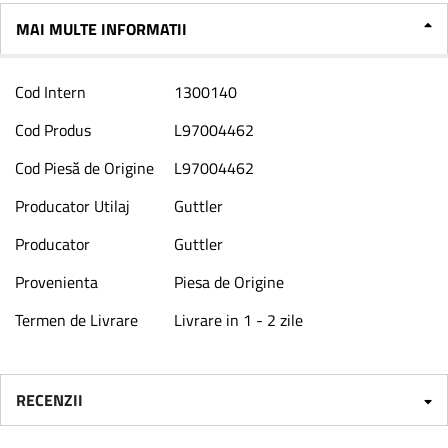
MAI MULTE INFORMATII
Mai
Cod Intern
1300140
multe
informatii
Cod Produs
L97004462
Cod Piesă de Origine
L97004462
Producator Utilaj
Guttler
Producator
Guttler
Provenienta
Piesa de Origine
Termen de Livrare
Livrare in 1 - 2 zile
RECENZII