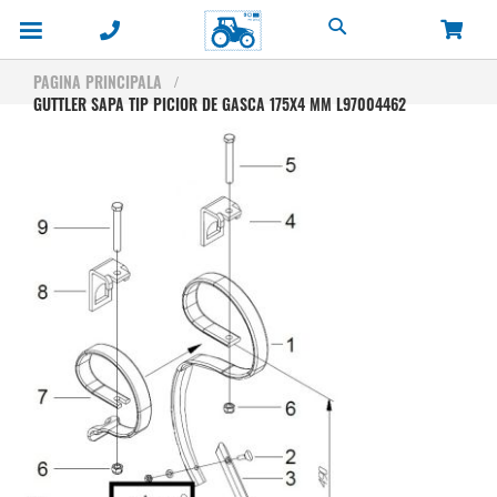
Cautare
PAGINA PRINCIPALA
GUTTLER SAPA TIP PICIOR DE GASCA 175X4 MM L97004462
Skip
to
the
end
of
the
images
gallery