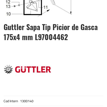
Skip
Guttler Sapa Tip Picior de Gasca
to
the
175x4 mm L97004462
beginning
of
the
images
gallery
Cod Intern
1300140