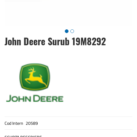
Skip
John Deere Surub 19M8292
to
the
beginning
of
the
images
gallery
Cod Intern
20589