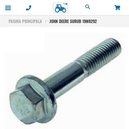
Cautare
PAGINA PRINCIPALA
JOHN DEERE SURUB 19M8292
Skip
to
the
end
of
the
images
gallery