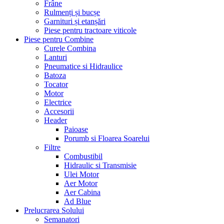
Frâne
Rulmenți și bucșe
Garnituri și etanșări
Piese pentru tractoare viticole
Piese pentru Combine
Curele Combina
Lanturi
Pneumatice si Hidraulice
Batoza
Tocator
Motor
Electrice
Accesorii
Header
Paioase
Porumb si Floarea Soarelui
Filtre
Combustibil
Hidraulic si Transmisie
Ulei Motor
Aer Motor
Aer Cabina
Ad Blue
Prelucrarea Solului
Semanatori