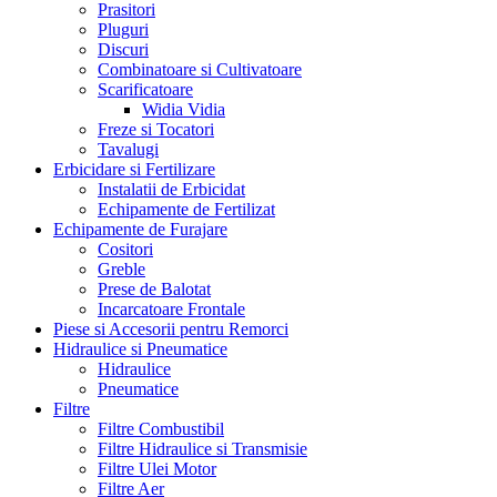
Prasitori
Pluguri
Discuri
Combinatoare si Cultivatoare
Scarificatoare
Widia Vidia
Freze si Tocatori
Tavalugi
Erbicidare si Fertilizare
Instalatii de Erbicidat
Echipamente de Fertilizat
Echipamente de Furajare
Cositori
Greble
Prese de Balotat
Incarcatoare Frontale
Piese si Accesorii pentru Remorci
Hidraulice si Pneumatice
Hidraulice
Pneumatice
Filtre
Filtre Combustibil
Filtre Hidraulice si Transmisie
Filtre Ulei Motor
Filtre Aer