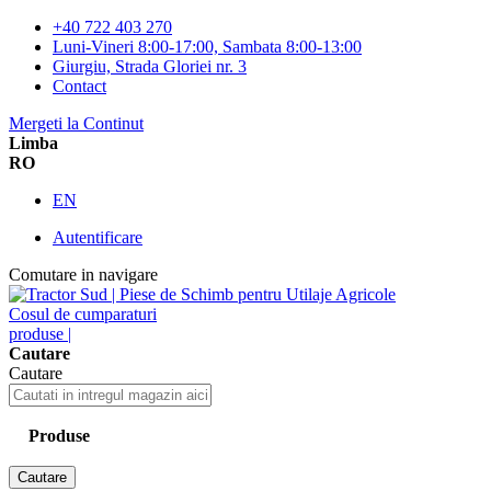
+40 722 403 270
Luni-Vineri 8:00-17:00, Sambata 8:00-13:00
Giurgiu, Strada Gloriei nr. 3
Contact
Mergeti la Continut
Limba
RO
EN
Autentificare
Comutare in navigare
Cosul de cumparaturi
produse |
Cautare
Cautare
Produse
Cautare