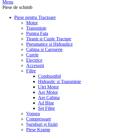
Menu
Piese de schimb
Piese pentru Tractoare
Motor
Transmisie
Puntea Fata
Tiranti si Cuple Tractare
Pneumatice si Hidraulice
Cabina si Caroserie
Curele
Electrice
Accesorii
Filtre
Combustibil
Hidraulic si Transmisie
Ulei Motor
Aer Motor
Aer Cabina
Ad Blue
Set Filtre
Vopsea
Compresoare
Șuruburi și fixări
Piese Kramp