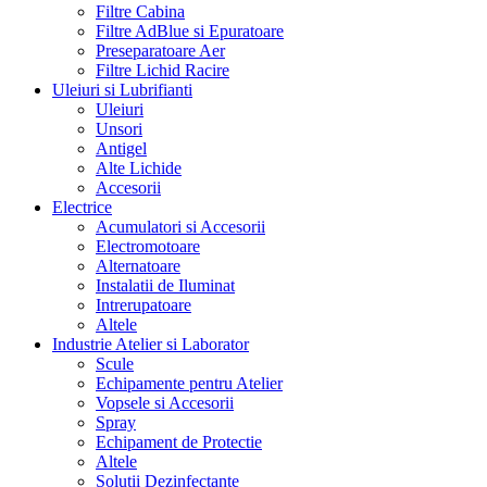
Filtre Cabina
Filtre AdBlue si Epuratoare
Preseparatoare Aer
Filtre Lichid Racire
Uleiuri si Lubrifianti
Uleiuri
Unsori
Antigel
Alte Lichide
Accesorii
Electrice
Acumulatori si Accesorii
Electromotoare
Alternatoare
Instalatii de Iluminat
Intrerupatoare
Altele
Industrie Atelier si Laborator
Scule
Echipamente pentru Atelier
Vopsele si Accesorii
Spray
Echipament de Protectie
Altele
Solutii Dezinfectante