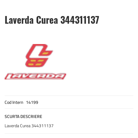
Skip
Laverda Curea 344311137
to
the
beginning
of
the
images
gallery
Cod Intern
14199
SCURTA DESCRIERE
Laverda Curea 344311137