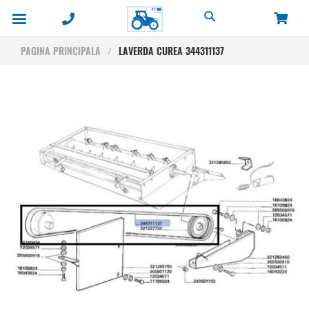
Cautare
PAGINA PRINCIPALA
LAVERDA CUREA 344311137
Skip
to
the
end
of
the
images
gallery