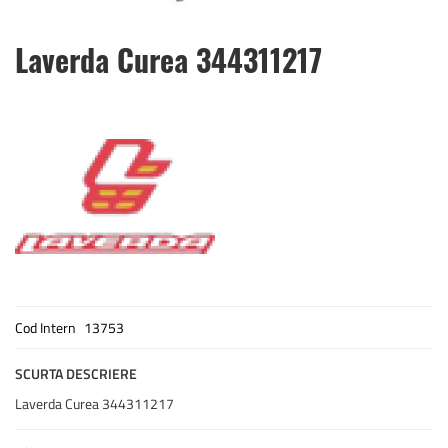
Skip
Laverda Curea 344311217
to
the
beginning
of
the
images
gallery
Cod Intern
13753
SCURTA DESCRIERE
Laverda Curea 344311217