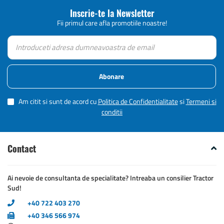
Inscrie-te la Newsletter
Fii primul care afla promotiile noastre!
Abonare
Am citit si sunt de acord cu
Politica de Confidentialitate
si
Termeni si
conditii
Contact
Ai nevoie de consultanta de specialitate? Intreaba un consilier Tractor
Sud!
+40 722 403 270
+40 346 566 974