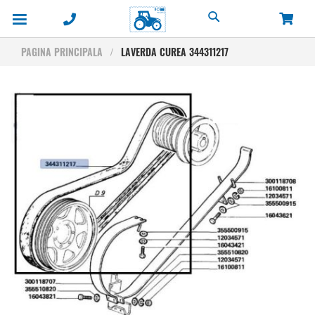
Cautare
PAGINA PRINCIPALA
LAVERDA CUREA 344311217
Skip
to
the
end
of
the
images
gallery