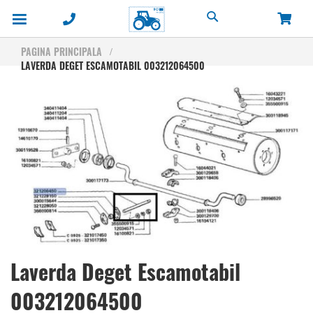
Cautare
PAGINA PRINCIPALA
LAVERDA DEGET ESCAMOTABIL 003212064500
Skip
to
the
end
of
the
images
gallery
Skip
Laverda Deget Escamotabil
to
the
003212064500
beginning