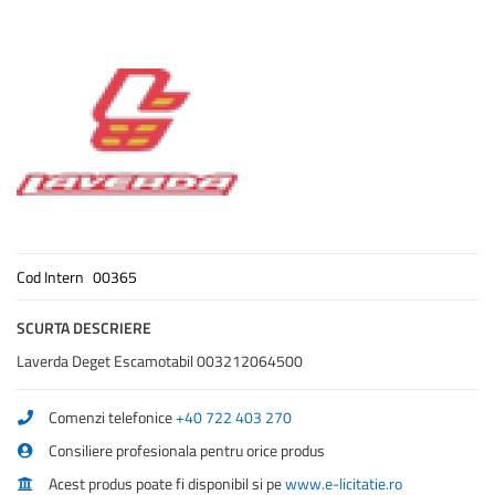
of
the
images
gallery
Cod Intern
00365
SCURTA DESCRIERE
Laverda Deget Escamotabil 003212064500
Comenzi telefonice
+40 722 403 270
Consiliere profesionala pentru orice produs
Acest produs poate fi disponibil si pe
www.e-licitatie.ro