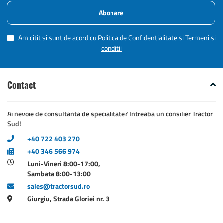
Abonare
Am citit si sunt de acord cu
Politica de Confidentialitate
si
Termeni si
conditii
Contact
Ai nevoie de consultanta de specialitate? Intreaba un consilier Tractor
Sud!
+40 722 403 270
+40 346 566 974
Luni-Vineri 8:00-17:00,
Sambata 8:00-13:00
sales@tractorsud.ro
Giurgiu, Strada Gloriei nr. 3