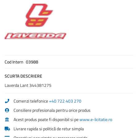
of
the
images
gallery
Cod Intern
03988
SCURTA DESCRIERE
Laverda Lant 344381275
Comenzi telefonice
+40 722 403 270
Consiliere profesionala pentru orice produs
Acest produs poate fi disponibil si pe
www.e-licitatie.ro
Livrare rapida si politică de retur simpla
Operațiuni securizate cu procesare rapida