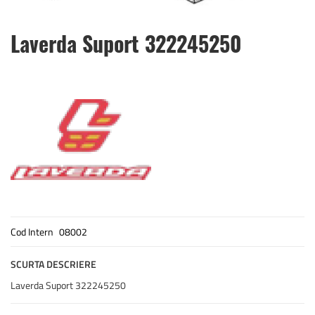
Skip
Laverda Suport 322245250
to
the
beginning
of
the
images
gallery
Cod Intern
08002
SCURTA DESCRIERE
Laverda Suport 322245250