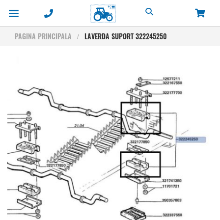
Cautare
PAGINA PRINCIPALA
LAVERDA SUPORT 322245250
Skip
to
the
end
of
the
images
gallery