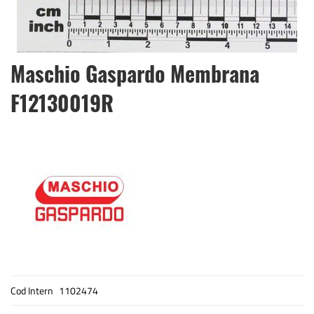
Skip
Maschio Gaspardo Membrana
to
the
F12130019R
beginning
of
the
images
gallery
Cod Intern
1102474