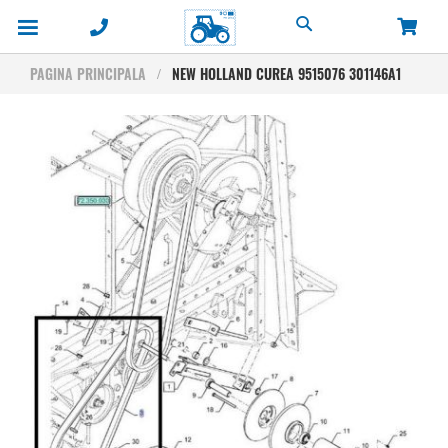
Cautare
PAGINA PRINCIPALA
NEW HOLLAND CUREA 9515076 301146A1
Skip
to
the
end
of
the
images
gallery