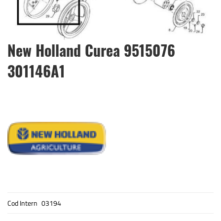
Skip
New Holland Curea 9515076
to
the
301146A1
beginning
of
the
images
gallery
Cod Intern
03194