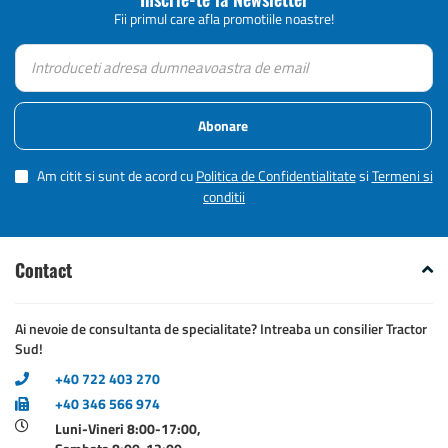
Fii primul care afla promotiile noastre!
Abonare
Am citit si sunt de acord cu
Politica de Confidentialitate
si
Termeni si
conditii
Contact
Ai nevoie de consultanta de specialitate? Intreaba un consilier Tractor
Sud!
+40 722 403 270
+40 346 566 974
Luni-Vineri 8:00-17:00,