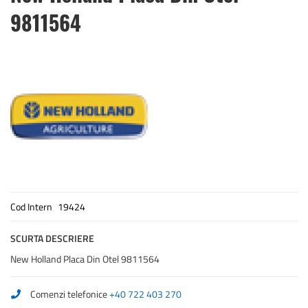
the
9811564
beginning
of
the
images
gallery
Cod Intern
19424
SCURTA DESCRIERE
New Holland Placa Din Otel 9811564
Comenzi telefonice
+40 722 403 270