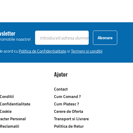
wsletter
Abonare
promotiile noastre!
 de acord cu
Politica de Confidentialitate
si
Termeni si conditii
Ajutor
Contact
Conditii
Cum Comand ?
 Confidentialitate
Cum Platesc ?
 Cookie
Cerere de Oferta
racter Personal
Transport si Livrare
 Reclamatii
Politica de Retur