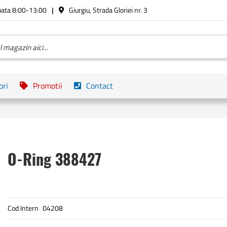
bata 8:00-13:00
Giurgiu, Strada Gloriei nr. 3
ori
Promotii
Contact
O-Ring 388427
Cod Intern
04208