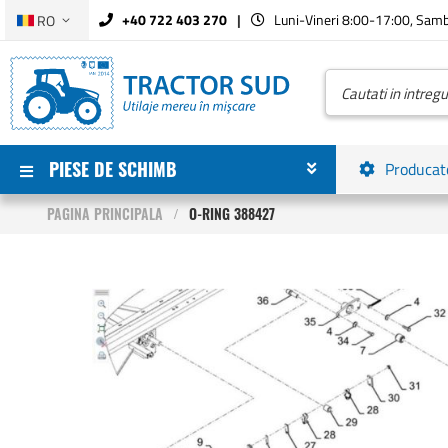
Limba
+40 722 403 270
Luni-Vineri 8:00-17:00, Sam
RO
Mergeti
la
Continut
Cautare
PIESE DE SCHIMB
Producat
PAGINA PRINCIPALA
O-RING 388427
Skip
to
the
end
of
the
images
gallery