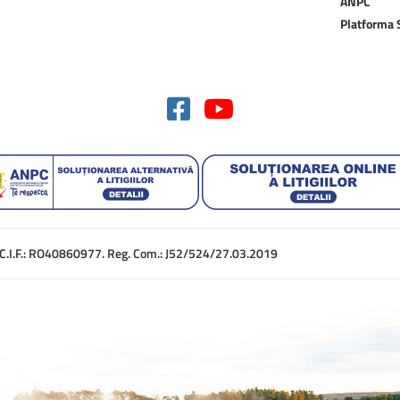
ANPC
Platforma
. C.I.F.: RO40860977. Reg. Com.: J52/524/27.03.2019