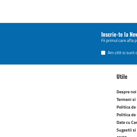
Inscrie-te la Ne
Fii primul care afla 
Am citit si sunt
Utile
Despre noi
Termeni si 
Politica de
Politica de
Date cu Ca
Sugestii si