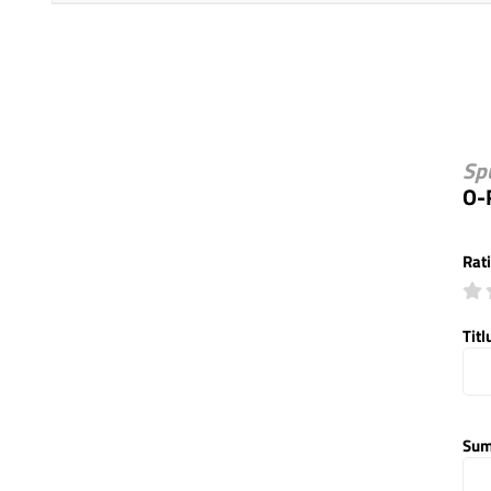
Sp
O-
Rat
Titl
Sum