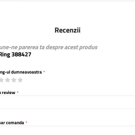
Recenzii
une-ne parerea ta despre acest produs
Ring 388427
ing-ul dumneavoastra
1
2
3
4
5
star
stars
stars
stars
stars
u review
ar comanda