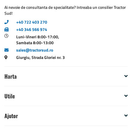
Ai nevoie de consultanta de specialitate? Intreaba un consilier Tractor
Sud!
+40 722 403 270
+40 346 566 974
Luni-Vineri 8:00-17:00,
Sambata 8:00-13:00
sales@tractorsud.ro
Giurgiu, Strada Gloriei nr. 3
Harta
Utile
Ajutor