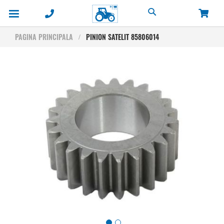
Cautare
PAGINA PRINCIPALA
PINION SATELIT 85806014
Skip
to
the
end
of
the
images
gallery