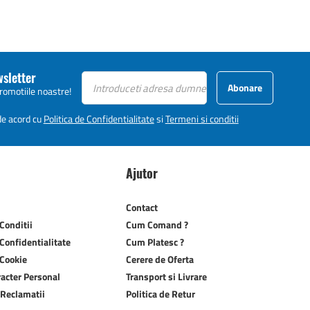
wsletter
Abonare
promotiile noastre!
 de acord cu
Politica de Confidentialitate
si
Termeni si conditii
Ajutor
Contact
Conditii
Cum Comand ?
 Confidentialitate
Cum Platesc ?
 Cookie
Cerere de Oferta
racter Personal
Transport si Livrare
 Reclamatii
Politica de Retur