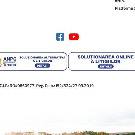
ANPC
Platforma
. C.I.F.: RO40860977. Reg. Com.: J52/524/27.03.2019