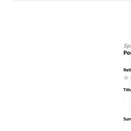
Sp
Po
Rat
Titl
Sum