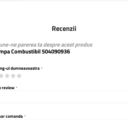
Recenzii
une-ne parerea ta despre acest produs
mpa Combustibil 504090936
ing-ul dumneavoastra
1
2
3
4
5
star
stars
stars
stars
stars
u review
ar comanda