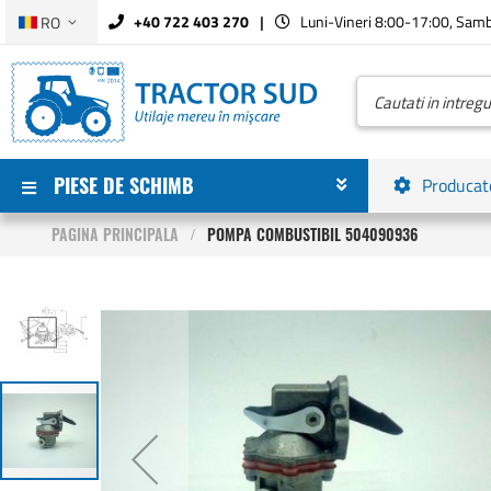
Limba
+40 722 403 270
Luni-Vineri 8:00-17:00, Sam
RO
Mergeti
la
Continut
Cautare
PIESE DE SCHIMB
Producat
PAGINA PRINCIPALA
POMPA COMBUSTIBIL 504090936
Skip
to
the
end
of
the
images
gallery