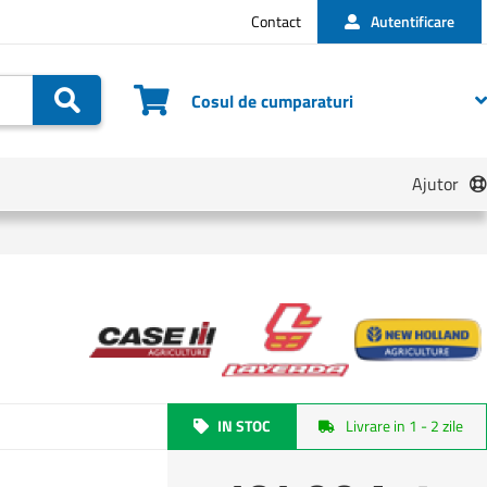
Contact
Autentificare
Cautare
Cosul de cumparaturi
Ajutor
IN STOC
Livrare in 1 - 2 zile