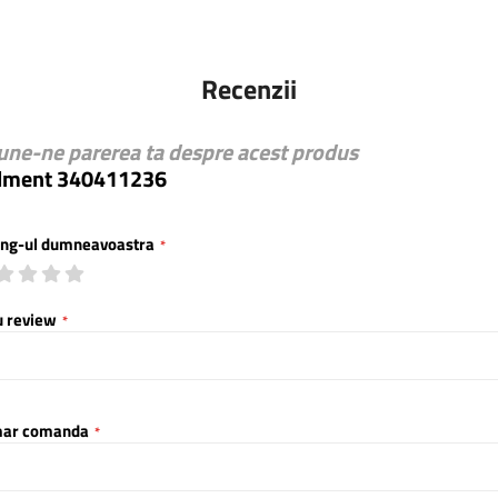
Recenzii
une-ne parerea ta despre acest produs
lment 340411236
ing-ul dumneavoastra
1
2
3
4
5
star
stars
stars
stars
stars
u review
ar comanda