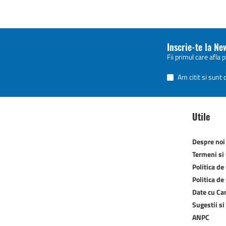
Inscrie-te la Ne
Fii primul care afla 
Am citit si sunt
Utile
Despre noi
Termeni si 
Politica de
Politica de
Date cu Ca
Sugestii si
ANPC