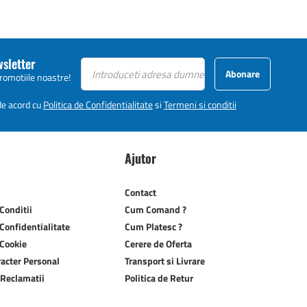
wsletter
Abonare
promotiile noastre!
 de acord cu
Politica de Confidentialitate
si
Termeni si conditii
Ajutor
Contact
Conditii
Cum Comand ?
 Confidentialitate
Cum Platesc ?
 Cookie
Cerere de Oferta
racter Personal
Transport si Livrare
 Reclamatii
Politica de Retur