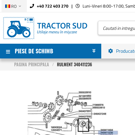
Limba
+40 722 403 270
Luni-Vineri 8:00-17:00, Sam
RO
Mergeti
la
Continut
Cautare
PIESE DE SCHIMB
Producat
PAGINA PRINCIPALA
RULMENT 340411236
Skip
to
the
end
of
the
images
gallery