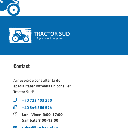
Contact
Ai nevoie de consultanta de
specialitate? Intreaba un consilier
Tractor Sud!
+40 722 403 270
+40 346 566 974
Luni-Vineri 8:00-17:00,
Sambata 8:00-13:00
sales@tractorsud.ro