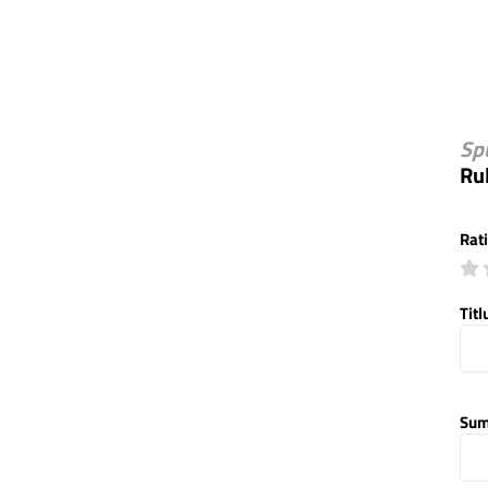
Sp
Ru
Rat
Titl
Sum