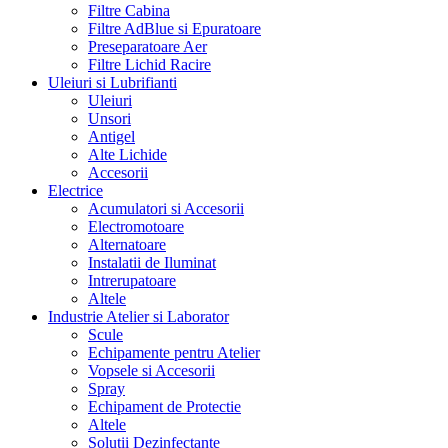
Filtre Cabina
Filtre AdBlue si Epuratoare
Preseparatoare Aer
Filtre Lichid Racire
Uleiuri si Lubrifianti
Uleiuri
Unsori
Antigel
Alte Lichide
Accesorii
Electrice
Acumulatori si Accesorii
Electromotoare
Alternatoare
Instalatii de Iluminat
Intrerupatoare
Altele
Industrie Atelier si Laborator
Scule
Echipamente pentru Atelier
Vopsele si Accesorii
Spray
Echipament de Protectie
Altele
Solutii Dezinfectante