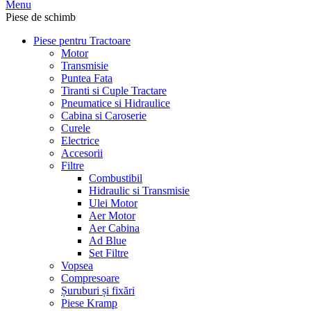
Menu
Piese de schimb
Piese pentru Tractoare
Motor
Transmisie
Puntea Fata
Tiranti si Cuple Tractare
Pneumatice si Hidraulice
Cabina si Caroserie
Curele
Electrice
Accesorii
Filtre
Combustibil
Hidraulic si Transmisie
Ulei Motor
Aer Motor
Aer Cabina
Ad Blue
Set Filtre
Vopsea
Compresoare
Șuruburi și fixări
Piese Kramp