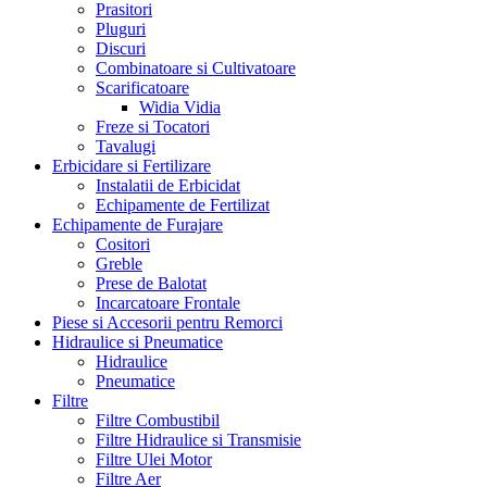
Prasitori
Pluguri
Discuri
Combinatoare si Cultivatoare
Scarificatoare
Widia Vidia
Freze si Tocatori
Tavalugi
Erbicidare si Fertilizare
Instalatii de Erbicidat
Echipamente de Fertilizat
Echipamente de Furajare
Cositori
Greble
Prese de Balotat
Incarcatoare Frontale
Piese si Accesorii pentru Remorci
Hidraulice si Pneumatice
Hidraulice
Pneumatice
Filtre
Filtre Combustibil
Filtre Hidraulice si Transmisie
Filtre Ulei Motor
Filtre Aer