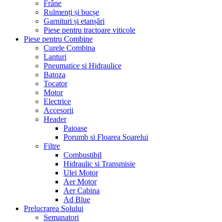
Frâne
Rulmenți și bucșe
Garnituri și etanșări
Piese pentru tractoare viticole
Piese pentru Combine
Curele Combina
Lanturi
Pneumatice si Hidraulice
Batoza
Tocator
Motor
Electrice
Accesorii
Header
Paioase
Porumb si Floarea Soarelui
Filtre
Combustibil
Hidraulic si Transmisie
Ulei Motor
Aer Motor
Aer Cabina
Ad Blue
Prelucrarea Solului
Semanatori