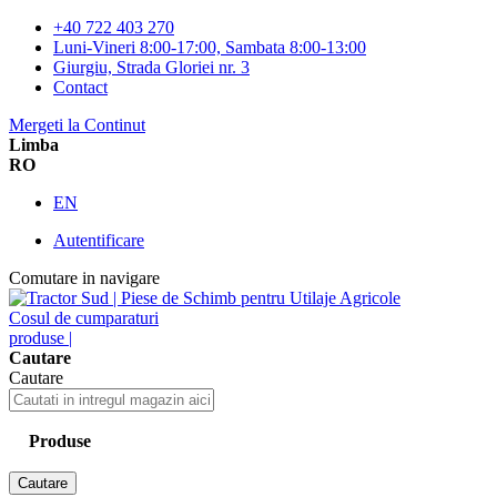
+40 722 403 270
Luni-Vineri 8:00-17:00, Sambata 8:00-13:00
Giurgiu, Strada Gloriei nr. 3
Contact
Mergeti la Continut
Limba
RO
EN
Autentificare
Comutare in navigare
Cosul de cumparaturi
produse |
Cautare
Cautare
Produse
Cautare