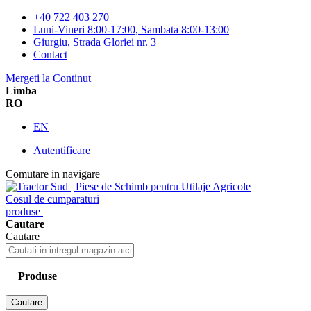
+40 722 403 270
Luni-Vineri 8:00-17:00, Sambata 8:00-13:00
Giurgiu, Strada Gloriei nr. 3
Contact
Mergeti la Continut
Limba
RO
EN
Autentificare
Comutare in navigare
Cosul de cumparaturi
produse |
Cautare
Cautare
Produse
Cautare