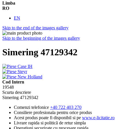
Limba
RO
EN
Skip to the end of the images gallery
Skip to the beginning of the images gallery
Simering 47129342
Cod Intern
19548
Scurta descriere
Simering 47129342
Comenzi telefonice
+40 722 403 270
Consiliere profesionala pentru orice produs
Acest produs poate fi disponibil si pe
www.e-licitatie.ro
Livrare rapida si politică de retur simpla
Operațiuni securizate cu procesare rapida