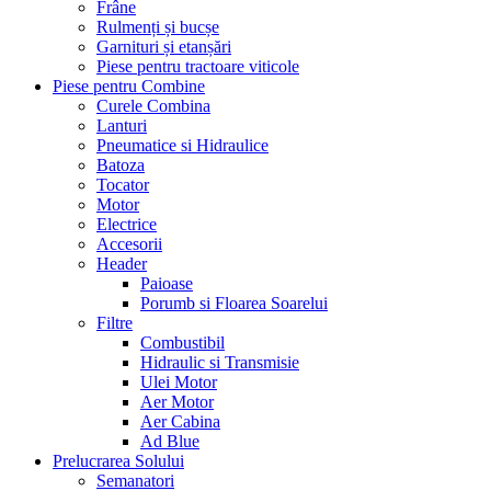
Frâne
Rulmenți și bucșe
Garnituri și etanșări
Piese pentru tractoare viticole
Piese pentru Combine
Curele Combina
Lanturi
Pneumatice si Hidraulice
Batoza
Tocator
Motor
Electrice
Accesorii
Header
Paioase
Porumb si Floarea Soarelui
Filtre
Combustibil
Hidraulic si Transmisie
Ulei Motor
Aer Motor
Aer Cabina
Ad Blue
Prelucrarea Solului
Semanatori