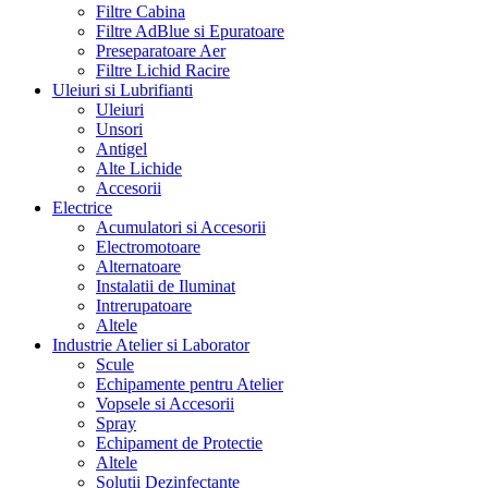
Filtre Cabina
Filtre AdBlue si Epuratoare
Preseparatoare Aer
Filtre Lichid Racire
Uleiuri si Lubrifianti
Uleiuri
Unsori
Antigel
Alte Lichide
Accesorii
Electrice
Acumulatori si Accesorii
Electromotoare
Alternatoare
Instalatii de Iluminat
Intrerupatoare
Altele
Industrie Atelier si Laborator
Scule
Echipamente pentru Atelier
Vopsele si Accesorii
Spray
Echipament de Protectie
Altele
Solutii Dezinfectante