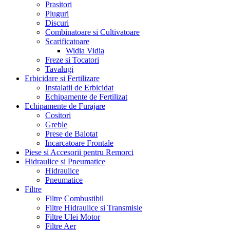
Prasitori
Pluguri
Discuri
Combinatoare si Cultivatoare
Scarificatoare
Widia Vidia
Freze si Tocatori
Tavalugi
Erbicidare si Fertilizare
Instalatii de Erbicidat
Echipamente de Fertilizat
Echipamente de Furajare
Cositori
Greble
Prese de Balotat
Incarcatoare Frontale
Piese si Accesorii pentru Remorci
Hidraulice si Pneumatice
Hidraulice
Pneumatice
Filtre
Filtre Combustibil
Filtre Hidraulice si Transmisie
Filtre Ulei Motor
Filtre Aer