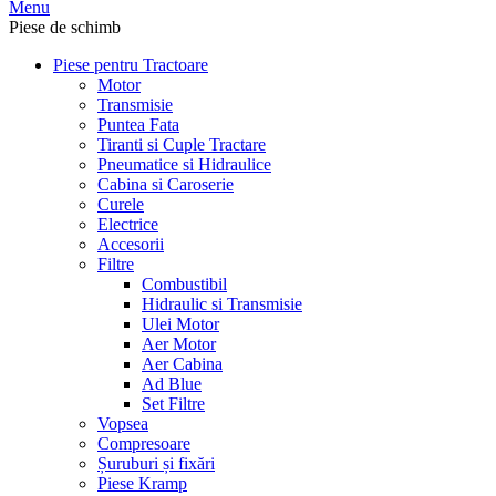
Menu
Piese de schimb
Piese pentru Tractoare
Motor
Transmisie
Puntea Fata
Tiranti si Cuple Tractare
Pneumatice si Hidraulice
Cabina si Caroserie
Curele
Electrice
Accesorii
Filtre
Combustibil
Hidraulic si Transmisie
Ulei Motor
Aer Motor
Aer Cabina
Ad Blue
Set Filtre
Vopsea
Compresoare
Șuruburi și fixări
Piese Kramp