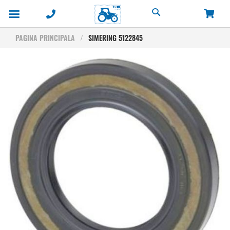
Cautare
PAGINA PRINCIPALA
SIMERING 5122845
Skip
to
the
end
of
the
images
gallery