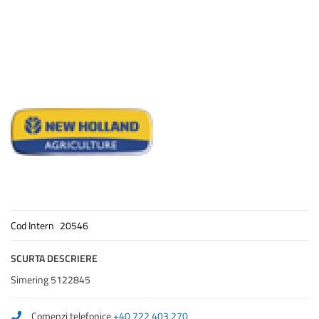
Cod Intern
20546
SCURTA DESCRIERE
Simering 5122845
Comenzi telefonice
+40 722 403 270