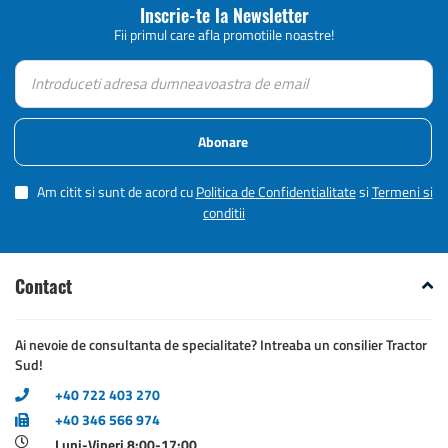
Inscrie-te la Newsletter
Fii primul care afla promotiile noastre!
Abonare
Am citit si sunt de acord cu
Politica de Confidentialitate
si
Termeni si
conditii
Contact
Ai nevoie de consultanta de specialitate? Intreaba un consilier Tractor
Sud!
+40 722 403 270
+40 346 566 974
Luni-Vineri 8:00-17:00,