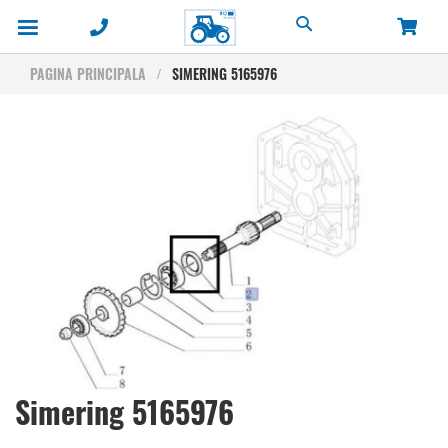
Cautare
PAGINA PRINCIPALA
SIMERING 5165976
Skip
to
the
end
of
the
images
gallery
Skip
Simering 5165976
to
the