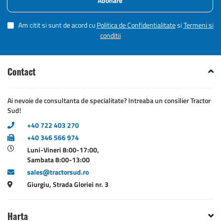
Abonare
Am citit si sunt de acord cu
Politica de Confidentialitate
si
Termeni si
conditii
Contact
Ai nevoie de consultanta de specialitate? Intreaba un consilier Tractor
Sud!
+40 722 403 270
+40 346 566 974
Luni-Vineri 8:00-17:00,
Sambata 8:00-13:00
sales@tractorsud.ro
Giurgiu, Strada Gloriei nr. 3
Harta