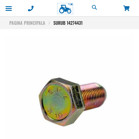
Cautare
PAGINA PRINCIPALA
SURUB 14274431
Skip
to
the
end
of
the
images
gallery