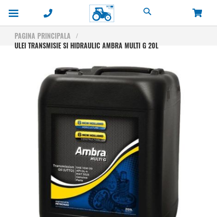
Cautare
PAGINA PRINCIPALA
ULEI TRANSMISIE SI HIDRAULIC AMBRA MULTI G 20L
Skip
to
the
end
of
the
images
gallery