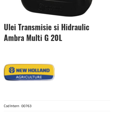
Skip
Ulei Transmisie si Hidraulic
to
the
Ambra Multi G 20L
beginning
of
the
images
gallery
Cod Intern
00763