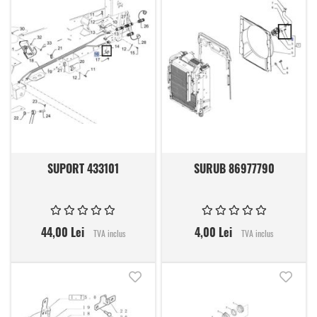
SUPORT 433101
SURUB 86977790
44,00 Lei
4,00 Lei
TVA inclus
TVA inclus
Adauga in lista de dorinte
Adauga