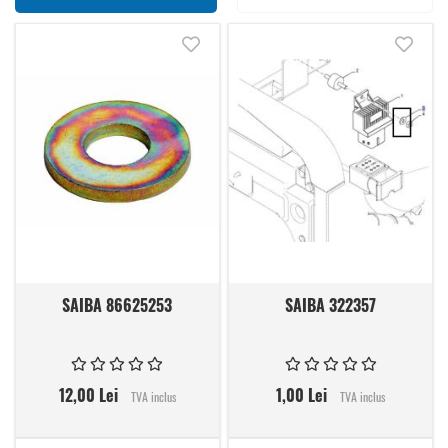
Adauga in lista de dorinte
Adauga
SAIBA 86625253
SAIBA 322357
12,00 Lei
1,00 Lei
TVA inclus
TVA inclus