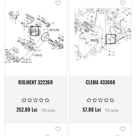
Adauga in lista de dorinte
Adauga
RULMENT 322360
CLEMA 433008
252,00 Lei
57,00 Lei
TVA inclus
TVA inclus
Adauga in lista de dorinte
Adauga