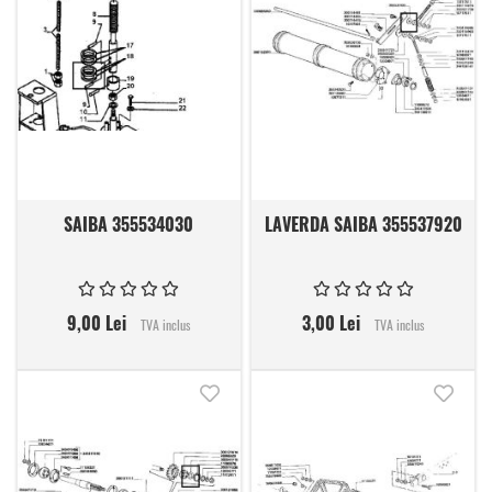
SAIBA 355534030
LAVERDA SAIBA 355537920
9,00 Lei
3,00 Lei
TVA inclus
TVA inclus
Adauga in lista de dorinte
Adauga