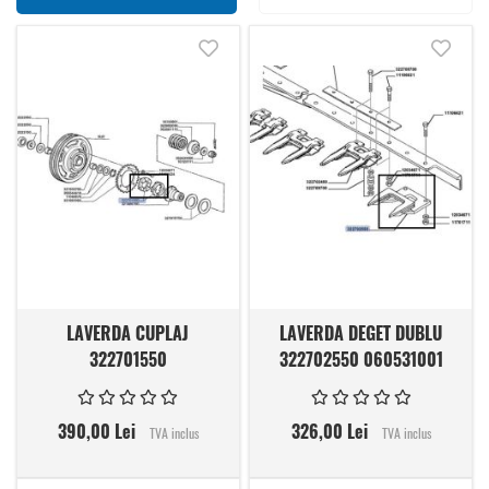
Adauga in lista de dorinte
Adauga
LAVERDA CUPLAJ
LAVERDA DEGET DUBLU
322701550
322702550 060531001
390,00 Lei
326,00 Lei
TVA inclus
TVA inclus