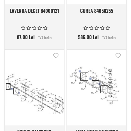
LAVERDA DEGET 84000121
CUREA 84058255
87,00 Lei
586,00 Lei
TVA inclus
TVA inclus
Adauga in lista de dorinte
Adauga