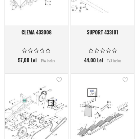
CLEMA 433008
SUPORT 433101
57,00 Lei
44,00 Lei
TVA inclus
TVA inclus
Adauga in lista de dorinte
Adauga