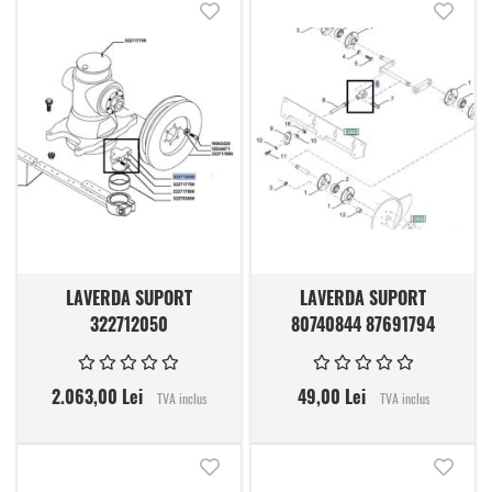
Adauga in lista de dorinte
Adauga
LAVERDA SUPORT
LAVERDA SUPORT
322712050
80740844 87691794
2.063,00 Lei
49,00 Lei
TVA inclus
TVA inclus
Adauga in lista de dorinte
Adauga