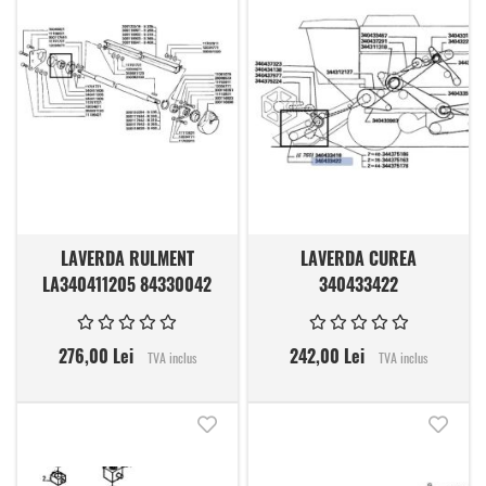
LAVERDA RULMENT
LAVERDA CUREA
LA340411205 84330042
340433422
276,00 Lei
242,00 Lei
TVA inclus
TVA inclus
Adauga in lista de dorinte
Adauga