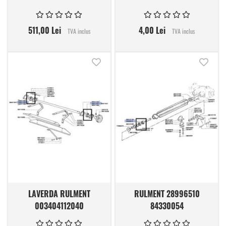
511,00 Lei
4,00 Lei
TVA inclus
TVA inclus
Adauga in lista de dorinte
Adauga
LAVERDA RULMENT
RULMENT 28996510
003404112040
84330054