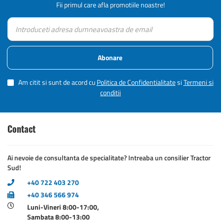
Fii primul care afla promotiile noastre!
Abonare
Am citit si sunt de acord cu
Politica de Confidentialitate
si
Termeni si
conditii
Contact
Ai nevoie de consultanta de specialitate? Intreaba un consilier Tractor
Sud!
+40 722 403 270
+40 346 566 974
Luni-Vineri 8:00-17:00,
Sambata 8:00-13:00