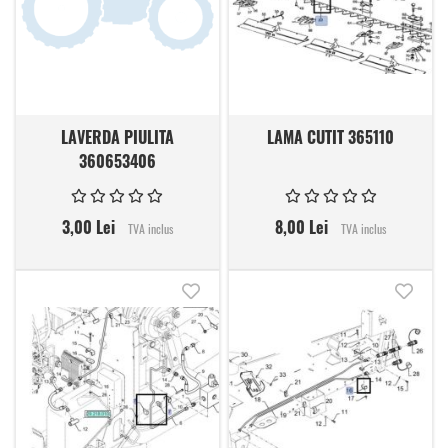
LAVERDA PIULITA
LAMA CUTIT 365110
360653406
3,00 Lei
8,00 Lei
TVA inclus
TVA inclus
Adauga in lista de dorinte
Adauga