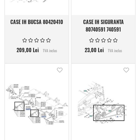
CASE IH BUCSA 80420410
CASE IH SIGURANTA
80740591 740591
209,00 Lei
23,00 Lei
TVA inclus
TVA inclus
Adauga in lista de dorinte
Adauga