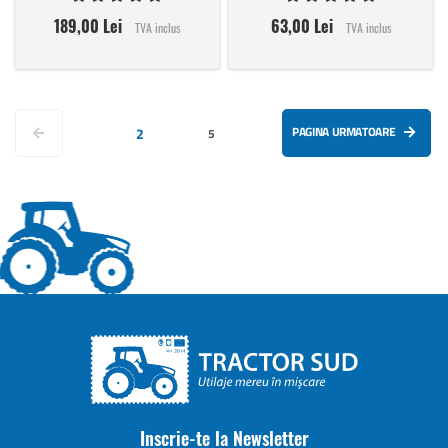
189,00 Lei
63,00 Lei
TVA inclus
TVA inclus
Pagina
Pagina anterioara
in acest moment cititi pagina
PAGINA URMATOARE
2
Pagina
5
Inscrie-te la Newsletter