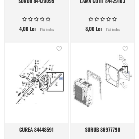
SURUB 84429099
LAMA CUTIT 84429103
4,00 Lei
8,00 Lei
TVA inclus
TVA inclus
Adauga in lista de dorinte
Adauga
CUREA 84448591
SURUB 86977790