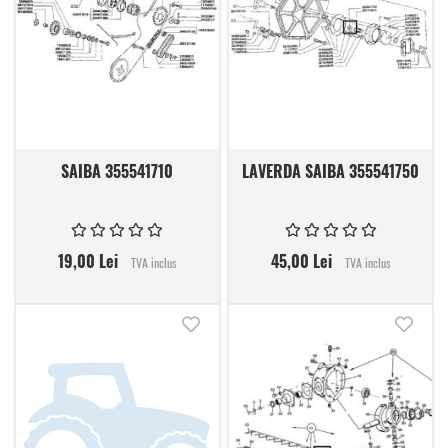
SAIBA 355541710
LAVERDA SAIBA 355541750
19,00 Lei
45,00 Lei
TVA inclus
TVA inclus
Adauga in lista de dorinte
Adauga