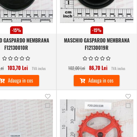
-15%
-15%
O GASPARDO MEMBRANA
MASCHIO GASPARDO MEMBRANA
F12130010R
F12130019R
103,70 Lei
86,70 Lei
Lei
102,00 Lei
TVA inclus
TVA inclus
Adauga in cos
Adauga in cos
Adauga
Ad
Adauga
Ad
in
in
la
la
lista
lis
Comparare
Co
de
de