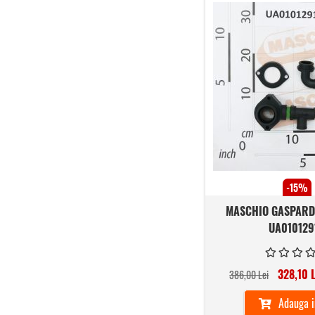
-15%
MASCHIO GASPARDO
UA010129
328,10 
386,00 Lei
Adauga i