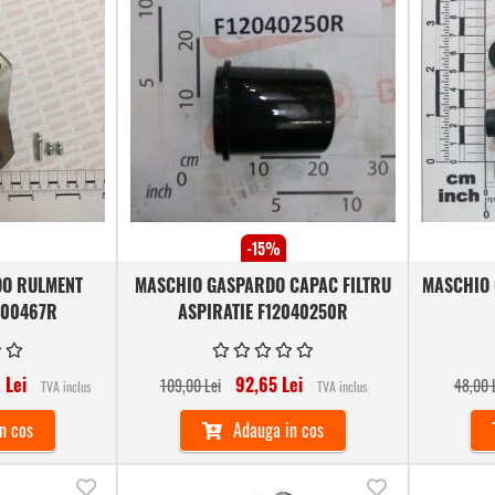
la
la
lista
lista
Comparare
Comparare
de
de
dorinte
dorinte
-15%
O RULMENT
MASCHIO GASPARDO CAPAC FILTRU
MASCHIO 
400467R
ASPIRATIE F12040250R
 Lei
92,65 Lei
109,00 Lei
48,00 
TVA inclus
TVA inclus
n cos
Adauga in cos
Adauga
Adauga