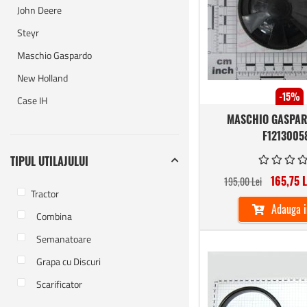
John Deere
Steyr
Maschio Gaspardo
New Holland
-15%
Case IH
MASCHIO GASPAR
F1213005
TIPUL UTILAJULUI
165,75 L
195,00 Lei
Tractor
Adauga i
Combina
Semanatoare
Grapa cu Discuri
Scarificator