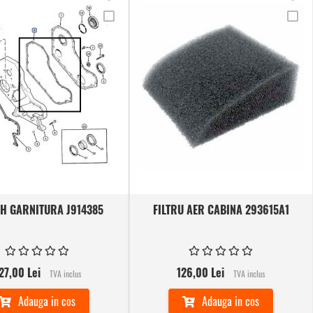
Adauga
Ad
in
in
la
la
lista
lis
Comparare
Co
de
de
dorinte
dor
IH GARNITURA J914385
FILTRU AER CABINA 293615A1
27,00 Lei
126,00 Lei
TVA inclus
TVA inclus
Adauga in cos
Adauga in cos