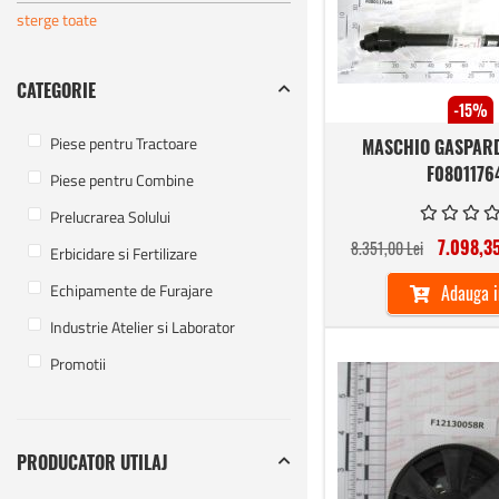
sterge toate
CATEGORIE
-15%
Piese pentru Tractoare
MASCHIO GASPAR
F0801176
Piese pentru Combine
Prelucrarea Solului
7.098,35
8.351,00 Lei
Erbicidare si Fertilizare
Echipamente de Furajare
Adauga i
Industrie Atelier si Laborator
Promotii
PRODUCATOR UTILAJ