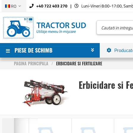
Limba
+40 722 403 270
Luni-Vineri 8:00-17:00, Sam
RO
Mergeti
la
Continut
Cautare
PIESE DE SCHIMB
Producat
PAGINA PRINCIPALA
ERBICIDARE SI FERTILIZARE
Erbicidare si Fe