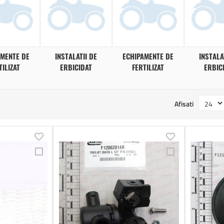
AMENTE DE
INSTALATII DE
ECHIPAMENTE DE
INSTALA
TILIZAT
ERBICIDAT
FERTILIZAT
ERBIC
Afisati
Adauga
Adauga
Adauga
Adauga
in
in
la
la
lista
lista
Comparare
Comparare
de
de
dorinte
dorinte