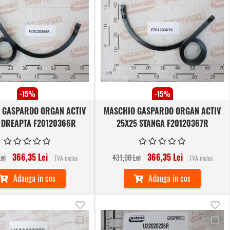
Comparare
Co
de
de
dorinte
dor
-15%
-15%
 GASPARDO ORGAN ACTIV
MASCHIO GASPARDO ORGAN ACTIV
 DREAPTA F20120366R
25X25 STANGA F20120367R
366,35 Lei
366,35 Lei
ei
431,00 Lei
TVA inclus
TVA inclus
Adauga in cos
Adauga in cos
Adauga
Ad
Adauga
Ad
in
in