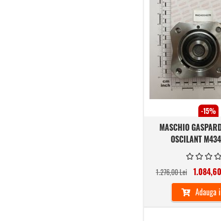
-15%
MASCHIO GASPARD
OSCILANT M43
1.084,60
1.276,00 Lei
Adauga i