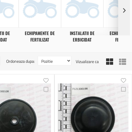
TII DE
ECHIPAMENTE DE
INSTALATII DE
ECHIPAMENT
IDAT
FERTILIZAT
ERBICIDAT
FERTILIZ
Grila
Lis
Ordoneaza dupa:
Vizualizare ca
Adauga
Ad
Adauga
Ad
in
in
la
la
lista
lis
Comparare
Co
de
de
dorinte
dor