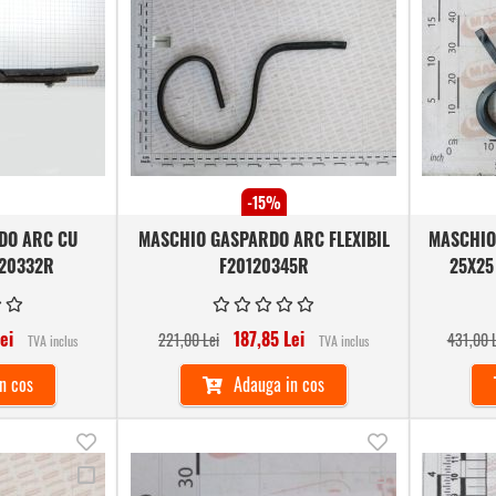
Comparare
Comparare
de
de
dorinte
dorinte
-15%
DO ARC CU
MASCHIO GASPARDO ARC FLEXIBIL
MASCHIO
20332R
F20120345R
25X25
ei
187,85 Lei
221,00 Lei
431,00 L
TVA inclus
TVA inclus
n cos
Adauga in cos
Adauga
Adauga
Adauga
Adauga
in
in