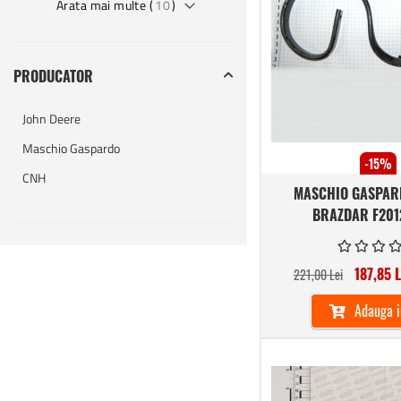
Arata mai multe (
10
)
PRODUCATOR
John Deere
Maschio Gaspardo
-15%
CNH
MASCHIO GASPAR
BRAZDAR F201
187,85 L
221,00 Lei
Adauga i