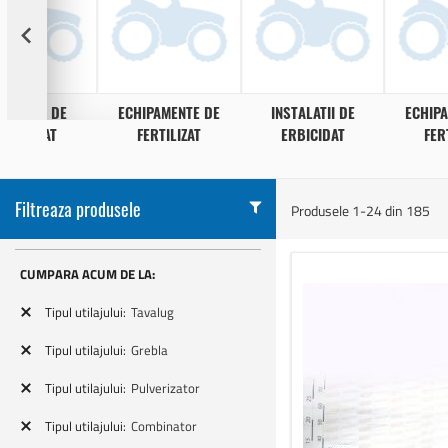
STALATII DE
ECHIPAMENTE DE
INSTALATII DE
ECHIP
ERBICIDAT
FERTILIZAT
ERBICIDAT
FER
Filtreaza produsele
Produsele
1
-
24
din
185
CUMPARA ACUM DE LA:
Tipul utilajului
Tavalug
Tipul utilajului
Grebla
Tipul utilajului
Pulverizator
Tipul utilajului
Combinator