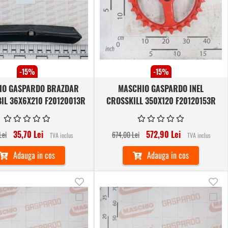
dorinte
dor
-15%
-15%
IO GASPARDO BRAZDAR
MASCHIO GASPARDO INEL
IL 36X6X210 F20120013R
CROSSKILL 350X120 F20120153R
35,70 Lei
572,90 Lei
Lei
674,00 Lei
TVA inclus
TVA inclus
Adauga in cos
Adauga in cos
Adauga
Ad
Adauga
Ad
in
in
la
la
lista
lis