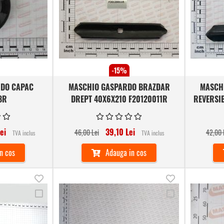
dorinte
dorinte
-15%
DO CAPAC
MASCHIO GASPARDO BRAZDAR
MASCH
8R
DREPT 40X6X210 F20120011R
REVERSIB
ei
39,10 Lei
46,00 Lei
42,00 
TVA inclus
TVA inclus
n cos
Adauga in cos
Adauga
Adauga
Adauga
Adauga
in
in
la
la
lista
lista